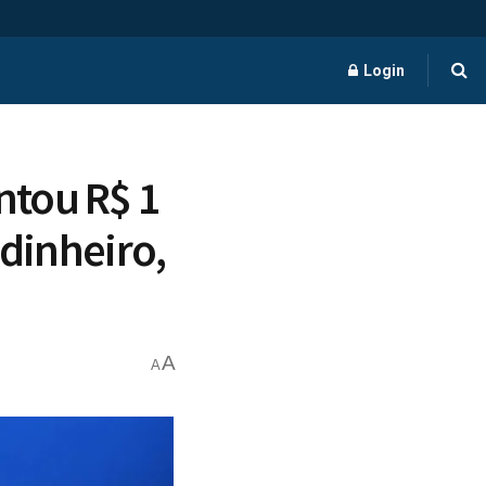
Login
ntou R$ 1
 dinheiro,
A
A