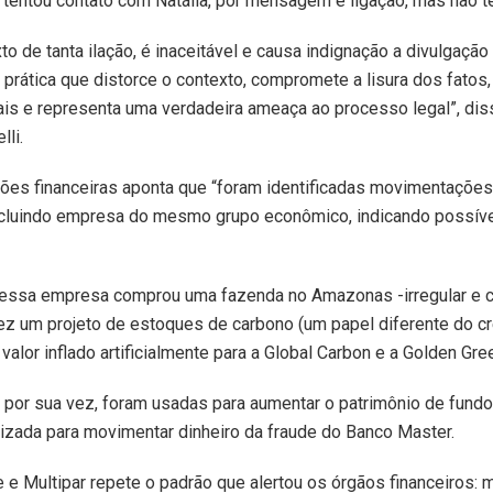
 tentou contato com Natália, por mensagem e ligação, mas não t
o de tanta ilação, é inaceitável e causa indignação a divulgação
prática que distorce o contexto, compromete a lisura dos fatos,
gais e representa uma verdadeira ameaça ao processo legal”, di
lli.
ções financeiras aponta que “foram identificadas movimentações
incluindo empresa do mesmo grupo econômico, indicando possív
 essa empresa comprou uma fazenda no Amazonas -irregular e cu
fez um projeto de estoques de carbono (um papel diferente do cr
alor inflado artificialmente para a Global Carbon e a Golden Gre
por sua vez, foram usadas para aumentar o patrimônio de fund
tilizada para movimentar dinheiro da fraude do Banco Master.
ce e Multipar repete o padrão que alertou os órgãos financeiros: