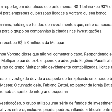
, a reportagem identificou que pelo menos R$ 1 bilhão -ou 93% 
oi para empresas ou pessoas ligadas a Vorcaro ou seu banco.
nhias, holdings e fundos de investimentos que, entre os sócios,
 para o grupo ou companhias já citadas nas investigações.
 recebeu R$ 5,8 milhões da Multipar.
nsa Vorcaro disse que não vai comentar o caso. Respondendo 
 Multipar e pai do ex-banqueiro-, o advogado Eugênio Pacelli af
ras do grupo Multipar são devidamente contabilizadas, lícitas e
eso, investigado devido à suspeita de ter aplicado uma fraude b
Master. O cunhado dele, Fabiano Zettel, ex-pastor da Igreja Bati
e sob suspeita de integrar o esquema.
estigações, o grupo utilizou uma série de fundos de investim
 ativos entre si, inclusive papéis podres, inflando artificialmente