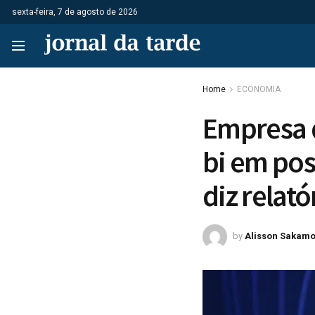
sexta-feira, 7 de agosto de 2026
Home
ECONOMIA
Empresa 
bi em pos
diz relató
by
Alisson Sakamo