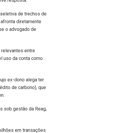
eve resposta.
 seletiva de trechos de
 afronta diretamente
sse o advogado de
 relevantes entre
el uso da conta como
jo ex-dono alega ter
édito de carbono), que
en.
os sob gestão da Reag,
 milhões em transações