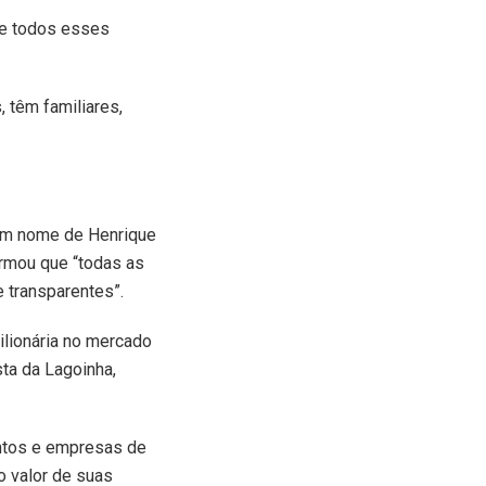
de todos esses
 têm familiares,
em nome de Henrique
irmou que “todas as
 transparentes”.
ilionária no mercado
sta da Lagoinha,
entos e empresas de
 o valor de suas