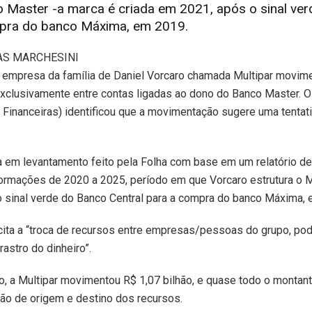
o Master -a marca é criada em 2021, após o sinal ve
mpra do banco Máxima, em 2019.
AS MARCHESINI
 empresa da família de Daniel Vorcaro chamada Multipar movim
exclusivamente entre contas ligadas ao dono do Banco Master. 
 Financeiras) identificou que a movimentação sugere uma tentat
a em levantamento feito pela Folha com base em um relatório de i
formações de 2020 a 2025, período em que Vorcaro estrutura o M
o sinal verde do Banco Central para a compra do banco Máxima,
ita a “troca de recursos entre empresas/pessoas do grupo, po
rastro do dinheiro”.
, a Multipar movimentou R$ 1,07 bilhão, e quase todo o montant
ção de origem e destino dos recursos.