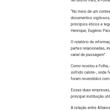
No último mês, a Folha
“No meio de um context
documentos sigilosos, 
princípios éticos e le
Henrique, Eugênio Pace
O relatório de informa
partes relacionadas, 
canal de passagem”.
Como revelou a Folha,
sofrido calote-, onde 
foram revendidos com v
Essas duas empresas, 
principal instituição u
A relação entre Allian