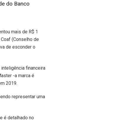
rde do Banco
entou mais de R$ 1
O Coaf (Conselho de
iva de esconder o
nteligência financeira
aster -a marca é
 em 2019.
dendo representar uma
e é detalhado no