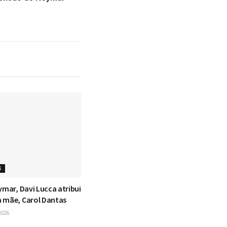
S
ymar, Davi Lucca atribui
 mãe, Carol Dantas
026