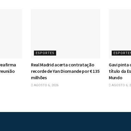
ESPORTES
ESPORTE
reafirma
Real Madrid acerta contratação
Gavi pinta 
 reunião
recorde de Yan Diomande por € 135
título da 
milhões
Mundo
AGOSTO 6, 2026
AGOSTO 6, 2