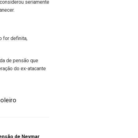
 considerou seriamente
anecer.
 for definita,
ida de pensão que
beração do ex-atacante
oleiro
pensão de Neymar