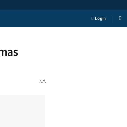
Login
 mas
A
A