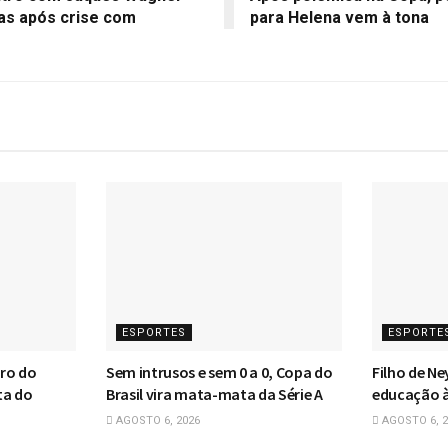
as após crise com
para Helena vem à tona
ESPORTES
ESPORTE
iro do
Sem intrusos e sem 0 a 0, Copa do
Filho de Ne
ta do
Brasil vira mata-mata da Série A
educação à
AGOSTO 6, 2026
AGOSTO 6, 2