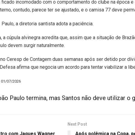
ia ficado incomodado com o comportamento do clube na época e
nterno, contudo, parece ter se ajustado, e o camisa 77 deve perm
aulo, a diretoria santista adota a paciência.
a, a cúpula alvinegra acredita que, assim que a situação de Brazão
ulo devem surgir naturalmente.
 no Ceresp de Contagem duas semanas após ser detido por dív
 Defesa afirma que negocia um acordo para tentar viabilizar a li
– 01/07/2026
o Paulo termina, mas Santos não deve utilizar o g
Next Post
ntro com Jaques Wagner
Após polêmica na Copa, 