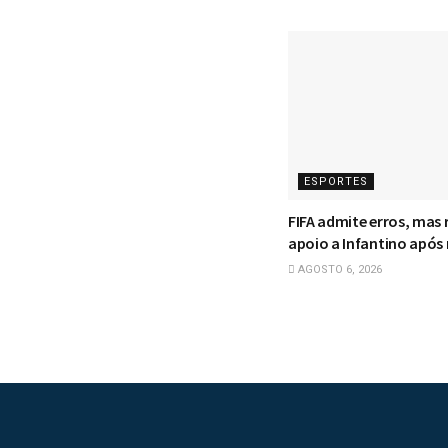
ESPORTES
FIFA admite erros, mas 
apoio a Infantino após
AGOSTO 6, 2026