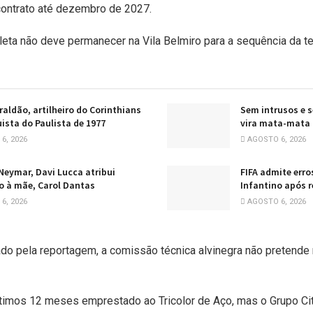
contrato até dezembro de 2027.
tleta não deve permanecer na Vila Belmiro para a sequência da 
raldão, artilheiro do Corinthians
Sem intrusos e s
ista do Paulista de 1977
vira mata-mata 
6, 2026
AGOSTO 6, 2026
 Neymar, Davi Lucca atribui
FIFA admite erro
 à mãe, Carol Dantas
Infantino após 
6, 2026
AGOSTO 6, 2026
do pela reportagem, a comissão técnica alvinegra não pretende 
ltimos 12 meses emprestado ao Tricolor de Aço, mas o Grupo Ci