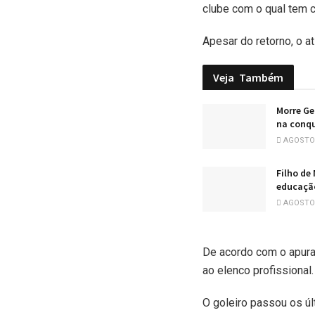
clube com o qual tem 
Apesar do retorno, o a
Veja
Também
Morre Ge
na conqu
AGOSTO 
Filho de
educação
AGOSTO 
De acordo com o apura
ao elenco profissional.
O goleiro passou os ú