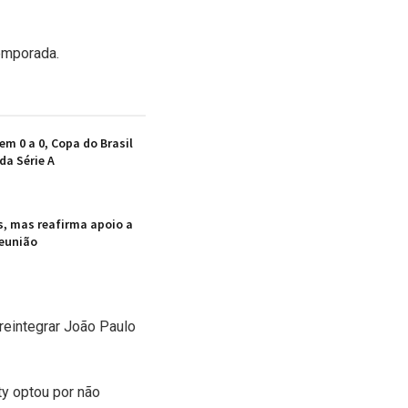
temporada.
em 0 a 0, Copa do Brasil
da Série A
s, mas reafirma apoio a
reunião
reintegrar João Paulo
ty optou por não