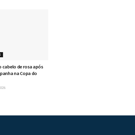
S
o cabelo de rosa após
Espanha na Copa do
026