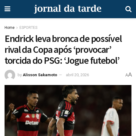
Home
ESPORTES
Endrick leva bronca de possível
rival da Copa após ‘provocar’
torcida do PSG: ‘Jogue futebol’
A
by
Alisson Sakamoto
abril 20, 2026
A