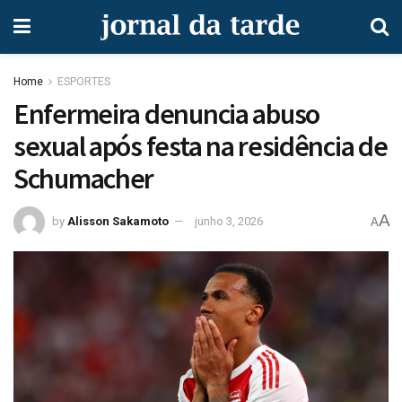
Home
ESPORTES
Enfermeira denuncia abuso
sexual após festa na residência de
Schumacher
A
by
Alisson Sakamoto
junho 3, 2026
A