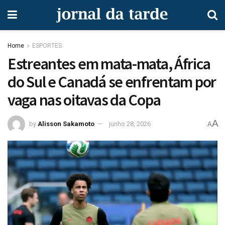
Home
ESPORTES
Estreantes em mata-mata, África
do Sul e Canadá se enfrentam por
vaga nas oitavas da Copa
A
by
Alisson Sakamoto
junho 28, 2026
A