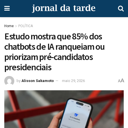
Home
POLÍTICA
Estudo mostra que 85% dos
chatbots de IA ranqueiam ou
priorizam pré-candidatos
presidenciais
A
by
Alisson Sakamoto
maio 29, 2026
A