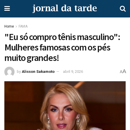
Home
FAMA
"Eu só compro tênis masculino":
Mulheres famosas com os pés
muito grandes!
A
by
Alisson Sakamoto
abril 9, 2026
A