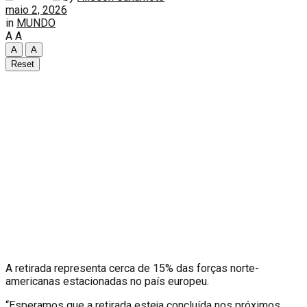
maio 2, 2026
in
MUNDO
A
A
A
A
Reset
A
retirada representa cerca de 15% das forças norte-
americanas estacionadas no país europeu.
“Esperamos que a retirada esteja concluída nos próximos