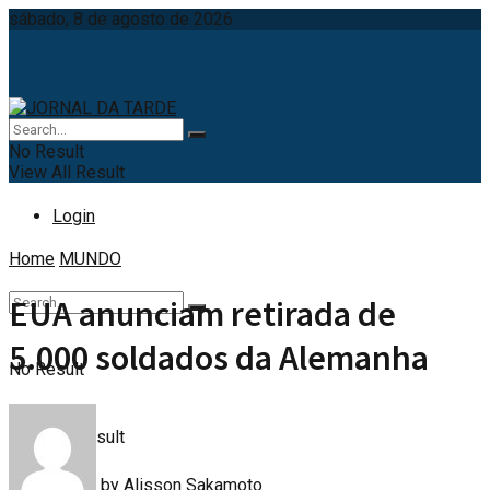
sábado, 8 de agosto de 2026
No Result
View All Result
Login
Home
MUNDO
EUA anunciam retirada de
5.000 soldados da Alemanha
No Result
View All Result
by
Alisson Sakamoto