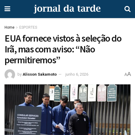
Home
ESPORTES
EUA fornece vistos à seleção do
Irã, mas com aviso: “Não
permitiremos”
A
by
Alisson Sakamoto
junho 6, 2026
A