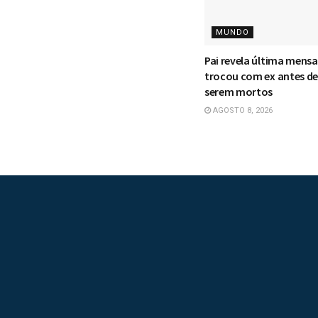
MUNDO
Pai revela última mens
trocou com ex antes de 
serem mortos
AGOSTO 8, 2026