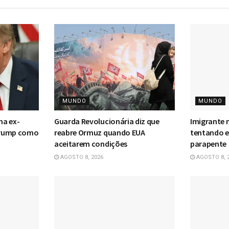
MUNDO
MUNDO
ma ex-
Guarda Revolucionária diz que
Imigrante 
Trump como
reabre Ormuz quando EUA
tentando e
aceitarem condições
parapente
AGOSTO 8, 2026
AGOSTO 8, 