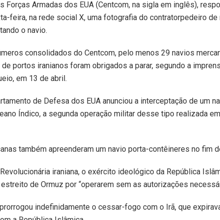
 Forças Armadas dos EUA (Centcom, na sigla em inglês), respo
ta-feira, na rede social X, uma fotografia do contratorpedeiro 
tando o navio.
meros consolidados do Centcom, pelo menos 29 navios mercan
tir de portos iranianos foram obrigados a parar, segundo a impren
eio, em 13 de abril.
partamento de Defesa dos EUA anunciou a interceptação de um na
ceano Índico, a segunda operação militar desse tipo realizada e
canas também apreenderam um navio porta-contêineres no fim 
Revolucionária iraniana, o exército ideológico da República Isl
o estreito de Ormuz por “operarem sem as autorizações necessár
rorrogou indefinidamente o cessar-fogo com o Irã, que expirava 
om a República Islâmica.