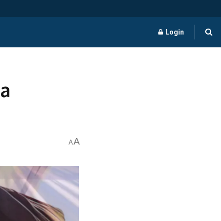
Login
 a
A
A