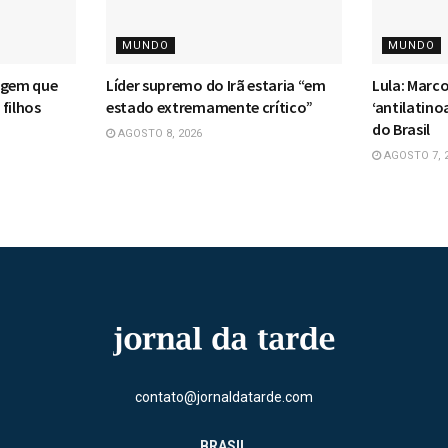
MUNDO
MUNDO
agem que
Líder supremo do Irã estaria “em
Lula: Marco
filhos
estado extremamente crítico”
‘antilatin
do Brasil
AGOSTO 8, 2026
AGOSTO 7, 
contato@jornaldatarde.com
BRASIL