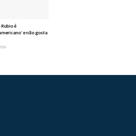
 Rubio é
oamericano’ e não gosta
2026