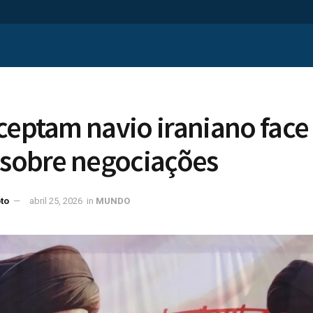
ceptam navio iraniano face
 sobre negociações
to
abril 25, 2026
in
MUNDO