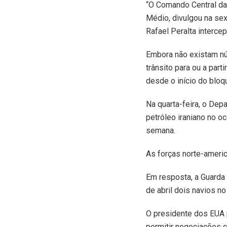
“O
Comando Central das
Médio, divulgou na sex
Rafael Peralta intercep
Embora não existam nú
trânsito para ou a par
desde o início do bloqu
Na quarta-feira, o De
petróleo iraniano no o
semana.
As forças norte-ameri
Em resposta, a Guarda 
de abril dois navios n
O presidente dos EUA p
permitir negociações c