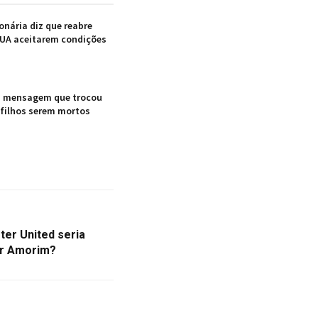
nária diz que reabre
UA aceitarem condições
ma mensagem que trocou
 filhos serem mortos
er United seria
or Amorim?