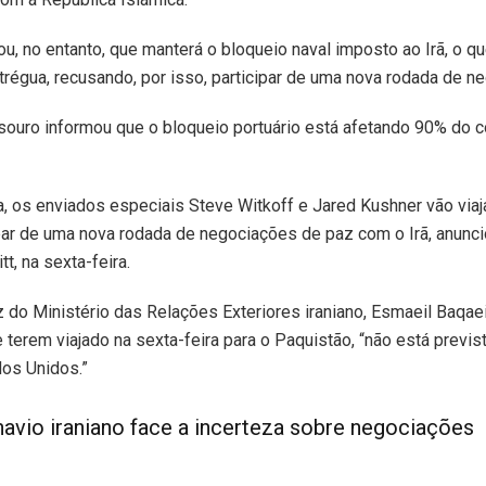
, no entanto, que manterá o bloqueio naval imposto ao Irã, o q
régua, recusando, por isso, participar de uma nova rodada de n
ouro informou que o bloqueio portuário está afetando 90% do 
, os enviados especiais Steve Witkoff e Jared Kushner vão viaj
par de uma nova rodada de negociações de paz com o Irã, anunci
t, na sexta-feira.
z do Ministério das Relações Exteriores iraniano, Esmaeil Baqaei
 terem viajado na sexta-feira para o Paquistão, “não está previs
dos Unidos.”
avio iraniano face a incerteza sobre negociações