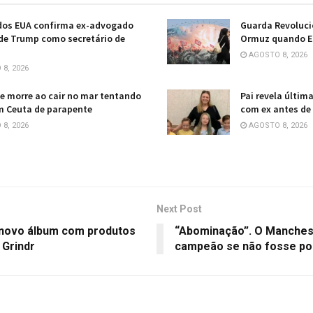
dos EUA confirma ex-advogado
Guarda Revolucio
de Trump como secretário de
Ormuz quando E
AGOSTO 8, 2026
8, 2026
e morre ao cair no mar tentando
Pai revela últi
m Ceuta de parapente
com ex antes de
8, 2026
AGOSTO 8, 2026
Next Post
 novo álbum com produtos
“Abominação”. O Manchest
 Grindr
campeão se não fosse p