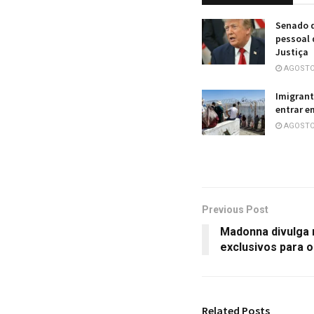
Senado 
pessoal 
Justiça
AGOSTO 
Imigrant
entrar e
AGOSTO 
Previous Post
Madonna divulga
exclusivos para o
Related
Posts