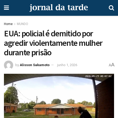
Home
MUNDO
EUA: policial é demitido por
agredir violentamente mulher
durante prisão
A
by
Alisson Sakamoto
junho 1, 2026
A