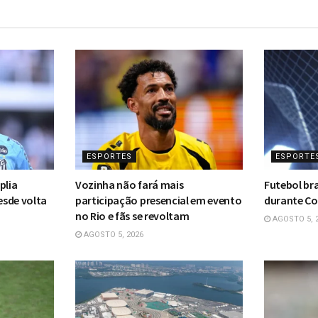
ESPORTES
ESPORTE
plia
Vozinha não fará mais
Futebol bra
esde volta
participação presencial em evento
durante Co
no Rio e fãs se revoltam
AGOSTO 5, 
AGOSTO 5, 2026