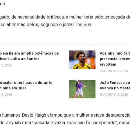
ed.
do, de nacionalidade britânica, a mulher teria sido ameaçada d
sse abrir mão deles, segundo o jornal The Sun.
o em Belém amplia polêmicas de
Vozinha não far
esde volta ao Santos
presencial em ev
revoltam
5, 2026
AGOSTO 5, 2026
brasileiro terá pausa durante
João Fonseca vol
minina em 2027
avança no Maste
5, 2026
AGOSTO 5, 2026
s humanos David Haigh afirmou que a mulher estava desapareci
 de Zeynab está trancada e vazia. Isso não foi inesperado”, disse