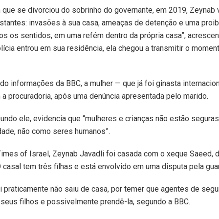
ue se divorciou do sobrinho do governante, em 2019, Zeynab 
nstantes: invasões à sua casa, ameaças de detenção e uma proi
os os sentidos, em uma refém dentro da própria casa”, acrescen
lícia entrou em sua residência, ela chegou a transmitir o momen
o informações da BBC, a mulher — que já foi ginasta internacio
m a procuradoria, após uma denúncia apresentada pelo marido.
undo ele, evidencia que “mulheres e crianças não estão segura
dade, não como seres humanos”.
imes of Israel, Zeynab Javadli foi casada com o xeque Saeed, d
 casal tem três filhas e está envolvido em uma disputa pela gua
i praticamente não saiu de casa, por temer que agentes de seg
r seus filhos e possivelmente prendê-la, segundo a BBC.