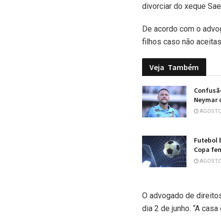
divorciar do xeque Sae
De acordo com o advoga
filhos caso não aceita
Veja
Também
Confusã
Neymar d
AGOSTO 
Futebol 
Copa fe
AGOSTO 
O advogado de direito
dia 2 de junho. “A casa