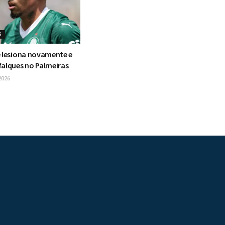
S
e lesiona novamente e
falques no Palmeiras
2026