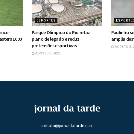
ESPORTES
ESPORTE
encer
Parque Olímpico do Rio refaz
Paulinho s
asters 1000
plano de legado e reduz
amplia des
pretensões esportivas
AGOSTO 5, 
AGOSTO 5, 2026
contato@jornaldatarde.com