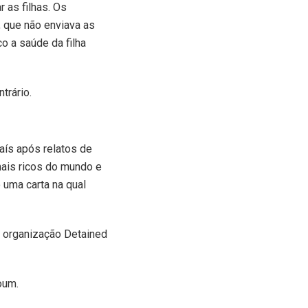
 as filhas. Os
 que não enviava as
o a saúde da filha
trário.
país após relatos de
ais ricos do mundo e
 uma carta na qual
a organização Detained
oum.