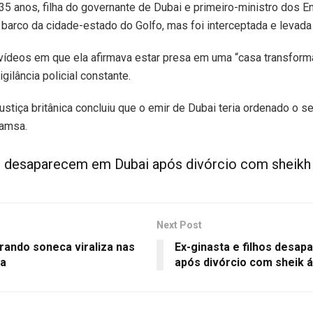
35 anos, filha do governante de Dubai e primeiro-ministro dos 
e barco da cidade-estado do Golfo, mas foi interceptada e levada 
 vídeos em que ela afirmava estar presa em uma “casa transform
gilância policial constante.
stiça britânica concluiu que o emir de Dubai teria ordenado o 
hamsa.
os desaparecem em Dubai após divórcio com sheikh
Next Post
rando soneca viraliza nas
Ex-ginasta e filhos desa
ja
após divórcio com sheik 