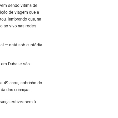
vem sendo vítima de
bição de viagem que a
tou, lembrando que, na
to ao vivo nas redes
nal — está sob custódia
s em Dubai e são
e 49 anos, sobrinho do
rda das crianças.
urança estivessem à