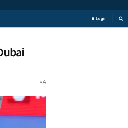
Login
Dubai
A
A