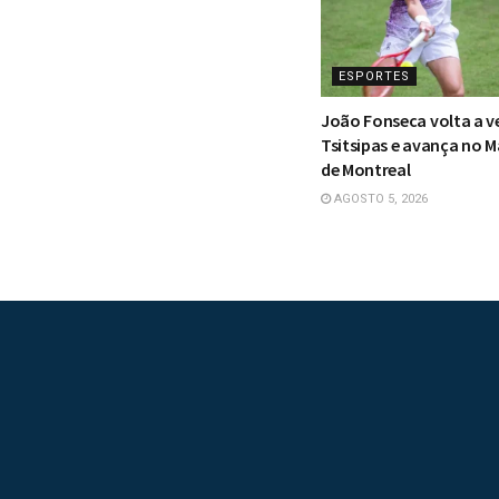
ESPORTES
João Fonseca volta a v
Tsitsipas e avança no M
de Montreal
AGOSTO 5, 2026