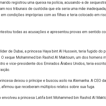
arido registrou uma queixa na polícia, acusando-a de sequestrar
am nos tribunais de custódia que ela seria uma mãe inadequada,
ia em condições impróprias com as filhas e teria colocado em risc
ntestou todas as acusações e apresentou provas em sentido con
íder de Dubai, a princesa Haya bint Al Hussein, teria fugido do 
da. O xeque Mohammed bin Rashid Al Maktoum, um dos homens m
ro e vice-presidente dos Emirados Árabes Unidos, teria escrito
aição.
princesa deixou o príncipe e buscou asilo na Alemanha. A CEO d
g, afirmou que receberam múltiplos relatos sobre sua fuga.
o envolveu a princesa Latifa bint Mohammed bin Rashid Al Makt