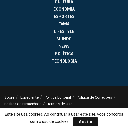
CULTURA
ECONOMIA
ESPORTES
FAMA
LIFESTYLE
MUNDO
NEWS
POLÍTICA
TECNOLOGIA
Sobre
Expediente
Política Editorial
Política de Correções
Política de Privacidade
Termos de Uso
© 2025
Jornal da Tarde
- Notícias do Brasil e do mundo - ISSN: 1516-294X -
Este site usa cookies. Ao continuar a usar este site, você concorda
contato@jornaldatarde.com
com o uso de cookies.
Aceito