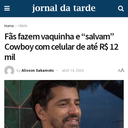
Home
FAMA
Fãs fazem vaquinha e “salvam”
Cowboy com celular de até R$ 12
mil
A
by
Alisson Sakamoto
abril 14, 2026
A