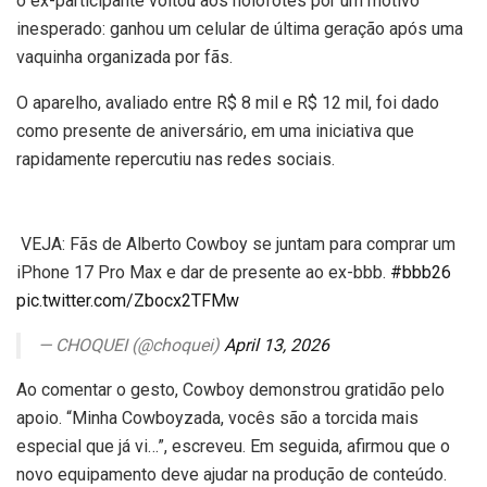
o ex-participante voltou aos holofotes por um motivo
inesperado: ganhou um celular de última geração após uma
vaquinha organizada por fãs.
O aparelho, avaliado entre R$ 8 mil e R$ 12 mil, foi dado
como presente de aniversário, em uma iniciativa que
rapidamente repercutiu nas redes sociais.
VEJA: Fãs de Alberto Cowboy se juntam para comprar um
iPhone 17 Pro Max e dar de presente ao ex-bbb.
#bbb26
pic.twitter.com/Zbocx2TFMw
— CHOQUEI (@choquei)
April 13, 2026
Ao comentar o gesto, Cowboy demonstrou gratidão pelo
apoio. “Minha Cowboyzada, vocês são a torcida mais
especial que já vi…”, escreveu. Em seguida, afirmou que o
novo equipamento deve ajudar na produção de conteúdo.