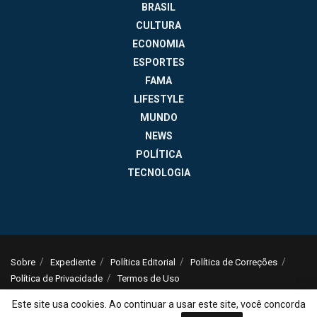
BRASIL
CULTURA
ECONOMIA
ESPORTES
FAMA
LIFESTYLE
MUNDO
NEWS
POLÍTICA
TECNOLOGIA
Sobre
Expediente
Política Editorial
Política de Correções
Política de Privacidade
Termos de Uso
© 2025
Jornal da Tarde
- Notícias do Brasil e do mundo - ISSN: 1516-294X -
Este site usa cookies. Ao continuar a usar este site, você concorda
contato@jornaldatarde.com