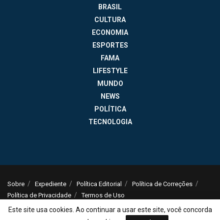
BRASIL
CULTURA
ECONOMIA
ESPORTES
FAMA
LIFESTYLE
MUNDO
NEWS
POLÍTICA
TECNOLOGIA
Sobre
Expediente
Política Editorial
Política de Correções
Política de Privacidade
Termos de Uso
© 2025
Jornal da Tarde
- Notícias do Brasil e do mundo - ISSN: 1516-294X -
Este site usa cookies. Ao continuar a usar este site, você concorda
contato@jornaldatarde.com