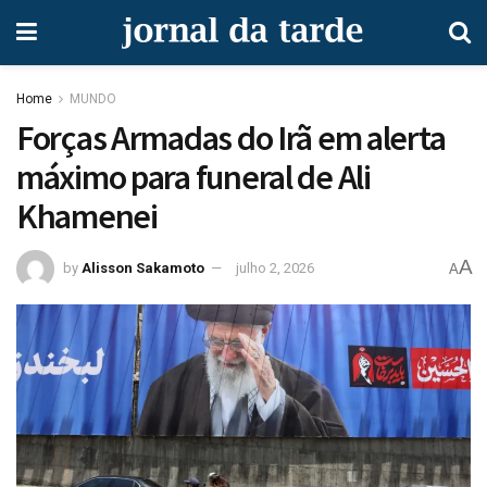
Home
MUNDO
Forças Armadas do Irã em alerta
máximo para funeral de Ali
Khamenei
A
by
Alisson Sakamoto
julho 2, 2026
A