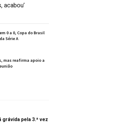
s, acabou’
em 0 a 0, Copa do Brasil
da Série A
s, mas reafirma apoio a
reunião
 grávida pela 3.ª vez