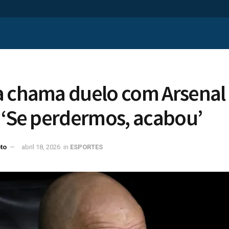
 chama duelo com Arsenal d
 ‘Se perdermos, acabou’
to
abril 18, 2026
in
ESPORTES