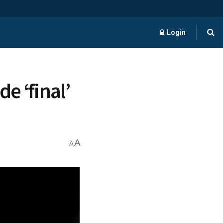
Login
e ‘final’
A
A