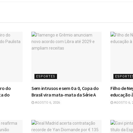
ESPORTES
ESPORTE
iro do
Sem intrusos e sem 0 a 0, Copa do
Filho de Ne
ta do
Brasil vira mata-mata da Série A
educação à
AGOSTO 6, 2026
AGOSTO 6, 