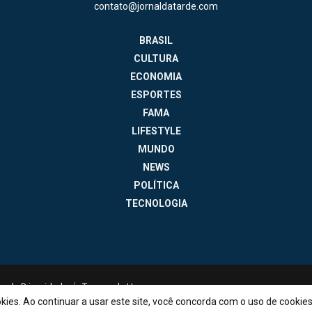
contato@jornaldatarde.com
BRASIL
CULTURA
ECONOMIA
ESPORTES
FAMA
LIFESTYLE
MUNDO
NEWS
POLÍTICA
TECNOLOGIA
ica de Privacidade
Termos de Uso
okies. Ao continuar a usar este site, você concorda com o uso de cookie
contato@jornaldatarde.com