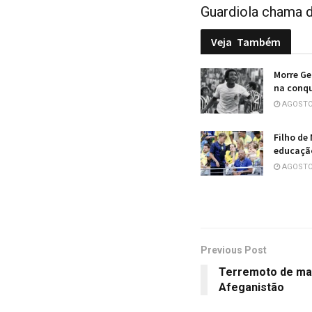
Guardiola chama d
Veja
Também
Morre Ge
na conqu
AGOSTO 
Filho de
educação
AGOSTO 
Previous Post
Terremoto de mag
Afeganistão