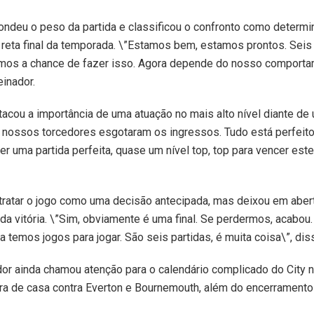
ndeu o peso da partida e classificou o confronto como determi
 reta final da temporada. \”Estamos bem, estamos prontos. Sei
temos a chance de fazer isso. Agora depende do nosso comportam
einador.
cou a importância de uma atuação no mais alto nível diante de 
, nossos torcedores esgotaram os ingressos. Tudo está perfeito 
r uma partida perfeita, quase um nível top, top para vencer este t
o tratar o jogo como uma decisão antecipada, mas deixou em abe
 da vitória. \”Sim, obviamente é uma final. Se perdermos, acab
a temos jogos para jogar. São seis partidas, é muita coisa\”, dis
dor ainda chamou atenção para o calendário complicado do City 
 de casa contra Everton e Bournemouth, além do encerramento d