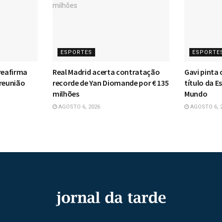
ESPORTES
ESPORTE
reafirma
Real Madrid acerta contratação
Gavi pinta 
 reunião
recorde de Yan Diomande por € 135
título da 
milhões
Mundo
AGOSTO 6, 2026
AGOSTO 6, 