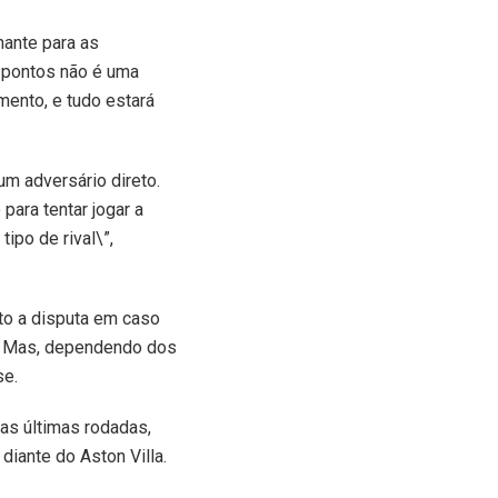
nante para as
s pontos não é uma
ento, e tudo estará
um adversário direto.
para tentar jogar a
ipo de rival\”,
rto a disputa em caso
ou. Mas, dependendo dos
se.
nas últimas rodadas,
iante do Aston Villa.