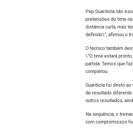
Pep Guardiola não esco
pretensões do time na
distância curta, mas 
definido\”, afirmou o tr
O técnico também desta
\”O time estará pronto
partida. Temos que faze
completou.
Guardiola foi direto a
de resultado diferente
outros resultados, aind
Na sequência, o treina
com compromissos fora