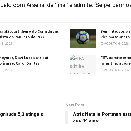
uelo com Arsenal de ‘final’ e admite: ‘Se perdermo
raldão, artilheiro do Corinthians
Sem intrusos e s
ista do Paulista de 1977
vira mata-mata 
6, 2026
AGOSTO 6, 2026
 Neymar, Davi Lucca atribui
FIFA admite erro
 à mãe, Carol Dantas
Infantino após 
6, 2026
AGOSTO 6, 2026
Next Post
nitude 5,3 atinge o
Atriz Natalie Portman está
aos 44 anos