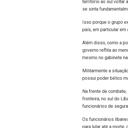
território ao sul volta
se sinta fundamental
Isso porque o grupo ex
país, em particular em
Além disso, como a pol
governo reflita ao men
mesmo no gabinete nac
Militarmente a situaç
possui poder bélico ma
Na frente de combate, 
fronteira, no sul do Lí
funcionários de segura
Os funcionários liban
para lutar até a morte,