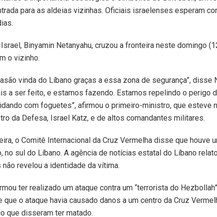
ntrada para as aldeias vizinhas. Oficiais israelenses esperam con
ias.
 Israel, Binyamin Netanyahu, cruzou a fronteira neste domingo (12
m o vizinho.
asão vinda do Líbano graças a essa zona de segurança”, disse
is a ser feito, e estamos fazendo. Estamos repelindo o perigo
idando com foguetes”, afirmou o primeiro-ministro, que esteve no
o da Defesa, Israel Katz, e de altos comandantes militares.
ira, o Comitê Internacional da Cruz Vermelha disse que houve 
, no sul do Líbano. A agência de notícias estatal do Líbano rela
não revelou a identidade da vítima.
irmou ter realizado um ataque contra um “terrorista do Hezbollah
e que o ataque havia causado danos a um centro da Cruz Vermelh
duo que disseram ter matado.