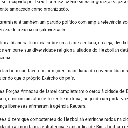
r a ser ocupado por Israel, precisa balancear as negociações par
mente ameaçado como organização.
tremista é também um partido político com ampla relevância soc
 áreas de maioria muçulmana xiita.
ítica libanesa funciona sobre uma base sectária, ou seja, divid
os em parte sua diversidade religiosa, aliados do Hezbollah de
ional.
ão também não favorece posições mais duras do governo libanês 
ior do que o próprio Exército do país.
as Forças Armadas de Israel completaram o cerco à cidade de Bi
bano, e iniciou um ataque terrestre no local, segundo um porta-voz
nça libaneses afirmaram à agência Reuters.
eses dizem que combatentes do Hezbollah entrincheirados na c
 citando a importância estratégica e simbólica de Bint Jbeil, um r