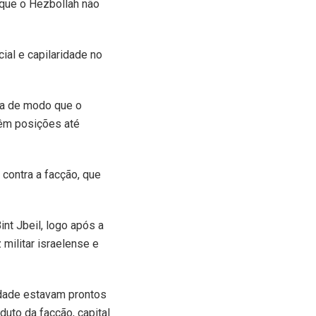
a que o Hezbollah não
ial e capilaridade no
ida de modo que o
têm posições até
contra a facção, que
nt Jbeil, logo após a
 militar israelense e
idade estavam prontos
eduto da facção, capital