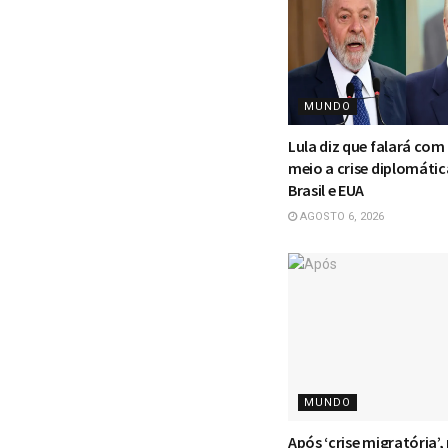
MUNDO
Lula diz que falará co
meio a crise diplomátic
Brasil e EUA
AGOSTO 6, 2026
MUNDO
Após ‘crise migratória’,