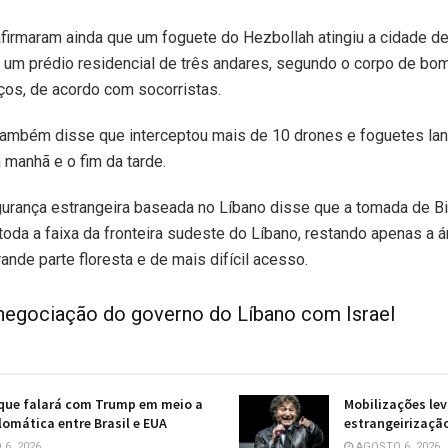
afirmaram ainda que um foguete do Hezbollah atingiu a cidade de
ngiu um prédio residencial de três andares, segundo o corpo de b
aços, de acordo com socorristas.
também disse que interceptou mais de 10 drones e foguetes lan
a manhã e o fim da tarde.
rança estrangeira baseada no Líbano disse que a tomada de Bint
toda a faixa da fronteira sudeste do Líbano, restando apenas a 
rande parte floresta e de mais difícil acesso.
 negociação do governo do Líbano com Israel
 que falará com Trump em meio a
Mobilizações lev
plomática entre Brasil e EUA
estrangeirização
6, 2026
AGOSTO 6, 2026