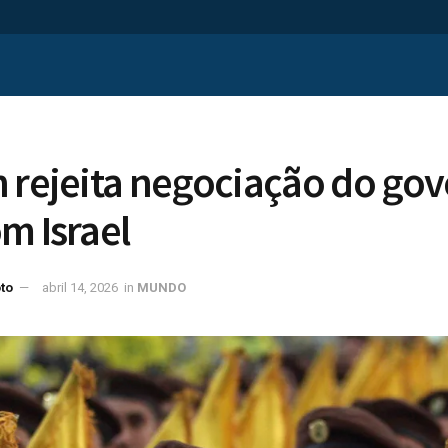
 rejeita negociação do go
m Israel
to
abril 14, 2026
in
MUNDO