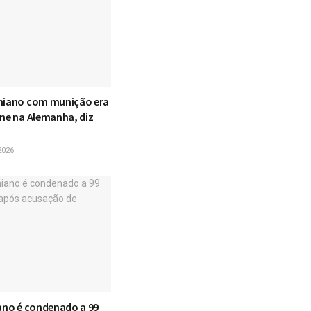
niano com munição era
one na Alemanha, diz
2026
iano é condenado a 99