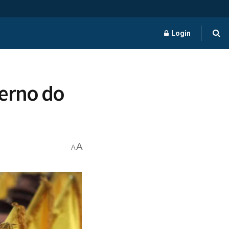
Login
verno do
A
A