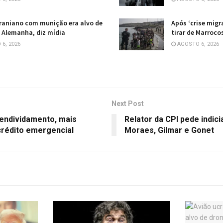
raniano com munição era alvo de
Após ‘crise migr
 Alemanha, diz mídia
tirar de Marroco
6, 2026
AGOSTO 6, 2026
Next Post
endividamento, mais
Relator da CPI pede indic
crédito emergencial
Moraes, Gilmar e Gonet