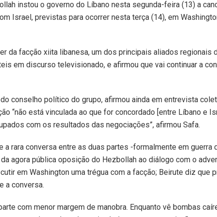
lah instou o governo do Líbano nesta segunda-feira (13) a can
 com Israel, previstas para ocorrer nesta terça (14), em Washing
r da facção xiita libanesa, um dos principais aliados regionais 
is em discurso televisionado, e afirmou que vai continuar a con
 do conselho político do grupo, afirmou ainda em entrevista cole
cção “não está vinculada ao que for concordado [entre Líbano e I
upados com os resultados das negociações”, afirmou Safa.
e a rara conversa entre as duas partes -formalmente em guerra 
 da agora pública oposição do Hezbollah ao diálogo com o adver
scutir em Washington uma trégua com a facção; Beirute diz que 
e a conversa.
 parte com menor margem de manobra. Enquanto vê bombas caíre