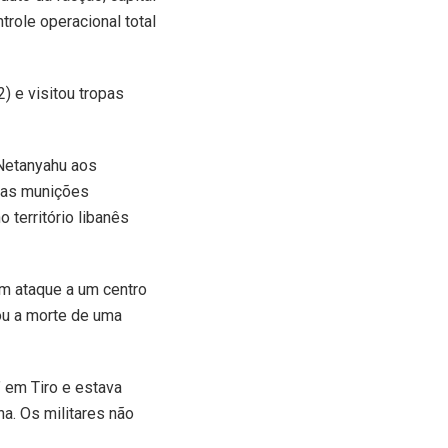
trole operacional total
) e visitou tropas
 Netanyahu aos
 das munições
 território libanês
um ataque a um centro
tou a morte de uma
” em Tiro e estava
a. Os militares não