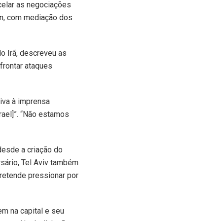
celar as negociações
ton, com mediação dos
do Irã, descreveu as
frontar ataques
tiva à imprensa
srael]”. “Não estamos
desde a criação do
sário, Tel Aviv também
pretende pressionar por
m na capital e seu