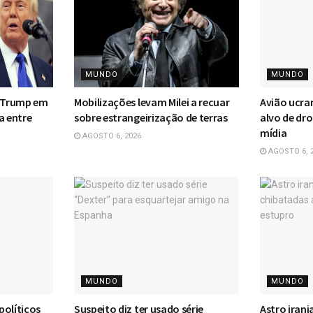
MUNDO
MUNDO
m Trump em
Mobilizações levam Milei a recuar
Avião ucra
a entre
sobre estrangeirização de terras
alvo de dr
mídia
AGOSTO 6, 2026
AGOSTO 6, 
MUNDO
MUNDO
 políticos
Suspeito diz ter usado série
Astro iran