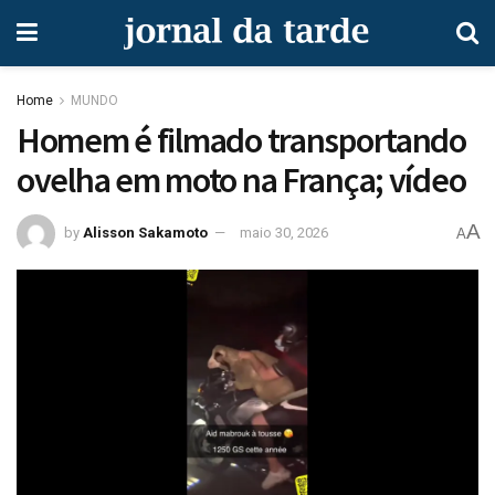
Home
MUNDO
Homem é filmado transportando
ovelha em moto na França; vídeo
A
by
Alisson Sakamoto
maio 30, 2026
A