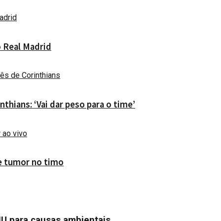
o Real Madrid
thians: ‘Vai dar peso para o time’
de tumor no timo
U para causas ambientais