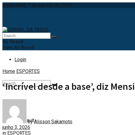
sexta-feira, 7 de agosto de 2026
No Result
View All Result
Login
Home
ESPORTES
‘Incrível desde a base’, diz Men
No Result
View All Result
by
Alisson Sakamoto
junho 3, 2026
in
ESPORTES