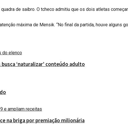
 quadra de saibro. O tcheco admitiu que os dois atletas começa
 atenção máxima de Mensik. “No final da partida, houve alguns gol
 busca ‘naturalizar’ conteúdo adulto
ado
e na briga por premiação milionária