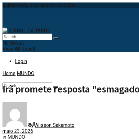
quinta-feira, 6 de agosto de 2026
No Result
View All Result
Login
Home
MUNDO
Irã promete resposta "esmagad
No Result
View All Result
by
Alisson Sakamoto
maio 23, 2026
in
MUNDO