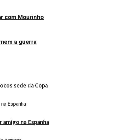
har com Mourinho
omem a guerra
rrocos sede da Copa
ar amigo na Espanha