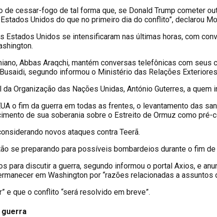
de cessar-fogo de tal forma que, se Donald Trump cometer outro
stados Unidos do que no primeiro dia do conflito”, declarou M
 Estados Unidos se intensificaram nas últimas horas, com conver
ashington.
niano, Abbas Araqchi, mantém conversas telefônicas com seus co
usaidi, segundo informou o Ministério das Relações Exteriores 
l da Organização das Nações Unidas, António Guterres, a quem 
EUA o fim da guerra em todas as frentes, o levantamento das san
imento de sua soberania sobre o Estreito de Ormuz como pré-co
considerando novos ataques contra Teerã.
ão se preparando para possíveis bombardeios durante o fim de
ros para discutir a guerra, segundo informou o portal Axios, e 
permanecer em Washington por “razões relacionadas a assuntos 
 e que o conflito “será resolvido em breve”.
 guerra