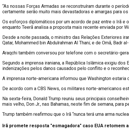
“
As nossas Forças Armadas se reconstruíram durante o período 
certamente serão muito mais devastadoras e amargas para os E
Os esforços diplomáticos por um acordo de paz entre o Irã e os
enquanto Teerã analisa a proposta mais recente enviada por W
Desde a noite passada, o ministro das Relações Exteriores ira
Qatar, Mohammed bin Abdulrahman Al Thani; e de Omã, Badr al-B
Araqchi também conversou por telefone com o secretário-gera
Segundo a imprensa iraniana, a República Islâmica exigiu dos 
indenizações pelos danos causados pelo conflito e o reconhec
A imprensa norte-americana informou que Washington estaria 
De acordo com a CBS News, os militares norte-americanos est
Na sexta-feira, Donald Trump reuniu seus principais conselhei
mais velho, Don Jr., nas Bahamas, neste fim de semana, para 
Trump também reafirmou que o Irã “nunca terá uma arma nuclear”
Irã promete resposta "esmagadora" caso EUA retomem a