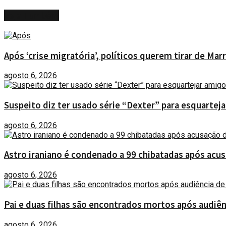
Veja
Também
Após ‘crise migratória’, políticos querem tirar de Ma
agosto 6, 2026
Suspeito diz ter usado série “Dexter” para esquartej
agosto 6, 2026
Astro iraniano é condenado a 99 chibatadas após acu
agosto 6, 2026
Pai e duas filhas são encontrados mortos após audiên
agosto 6, 2026