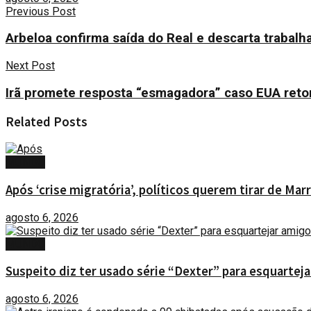
Previous Post
Arbeloa confirma saída do Real e descarta trabal
Next Post
Irã promete resposta “esmagadora” caso EUA ret
Related
Posts
MUNDO
Após ‘crise migratória’, políticos querem tirar de Ma
agosto 6, 2026
MUNDO
Suspeito diz ter usado série “Dexter” para esquartej
agosto 6, 2026