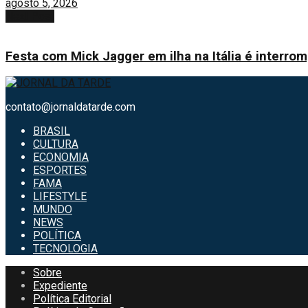
agosto 5, 2026
Next Post
Festa com Mick Jagger em ilha na Itália é interromp
contato@jornaldatarde.com
BRASIL
CULTURA
ECONOMIA
ESPORTES
FAMA
LIFESTYLE
MUNDO
NEWS
POLÍTICA
TECNOLOGIA
Sobre
Expediente
Política Editorial