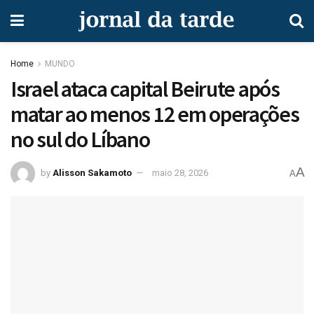
Home
MUNDO
Israel ataca capital Beirute após
matar ao menos 12 em operações
no sul do Líbano
A
by
Alisson Sakamoto
maio 28, 2026
A