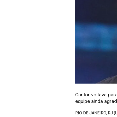
Cantor voltava par
equipe ainda agra
R
IO DE JANEIRO, RJ (U