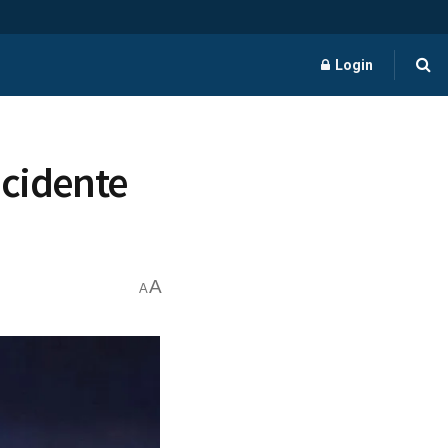
Login
acidente
A
A