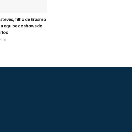
steves, filho de Erasmo
xa equipe de shows de
rlos
2026