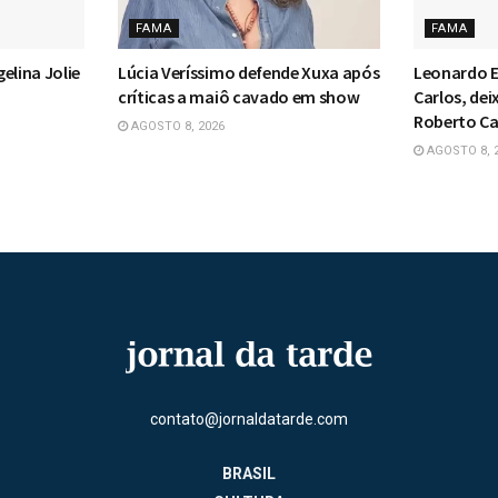
FAMA
FAMA
elina Jolie
Lúcia Veríssimo defende Xuxa após
Leonardo E
críticas a maiô cavado em show
Carlos, dei
Roberto Ca
AGOSTO 8, 2026
AGOSTO 8, 
contato@jornaldatarde.com
BRASIL