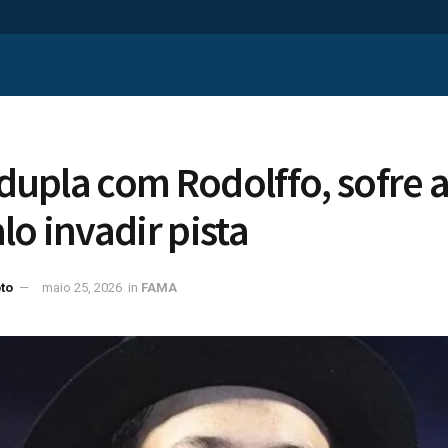
a dupla com Rodolffo, sofre 
lo invadir pista
to
maio 25, 2026
in
FAMA