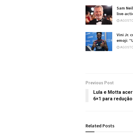
Sam Neil
live-act
AGOSTO 
Vini Jr. 
emoji: “
AGOSTO 
Previous Post
Lula e Motta ace
6×1 para redução
Related
Posts