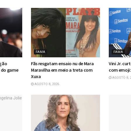
FAMA
FAMA
ação
Fãs resgatam ensaio nu de Mara
Vini Jr. cur
n do game
Maravilha em meio a treta com
com emoji:
Xuxa
AGOSTO 8, 
AGOSTO 8, 2026