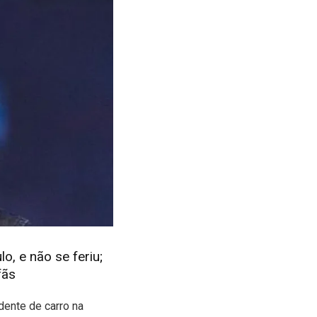
, e não se feriu;
fãs
dente de carro na