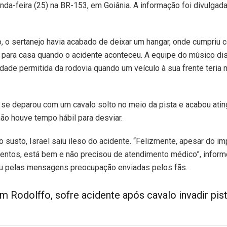
a-feira (25) na BR-153, em Goiânia. A informação foi divulgada
 o sertanejo havia acabado de deixar um hangar, onde cumpriu
a para casa quando o acidente aconteceu. A equipe do músico dis
cidade permitida da rodovia quando um veículo à sua frente teri
 se deparou com um cavalo solto no meio da pista e acabou atin
ão houve tempo hábil para desviar.
 susto, Israel saiu ileso do acidente. “Felizmente, apesar do im
mentos, está bem e não precisou de atendimento médico”, informou
u pelas mensagens preocupação enviadas pelos fãs.
om Rodolffo, sofre acidente após cavalo invadir pis