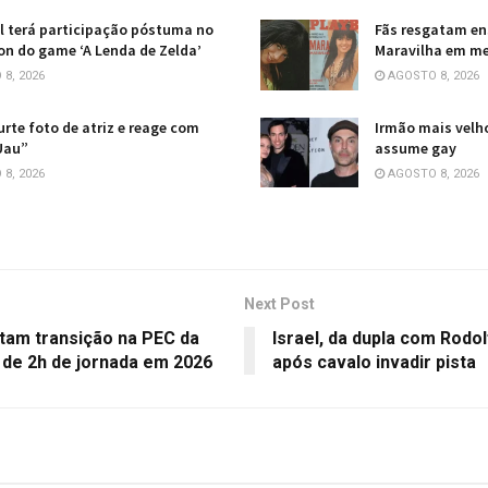
l terá participação póstuma no
Fãs resgatam en
ion do game ‘A Lenda de Zelda’
Maravilha em me
8, 2026
AGOSTO 8, 2026
curte foto de atriz e reage com
Irmão mais velho
Uau”
assume gay
8, 2026
AGOSTO 8, 2026
Next Post
rtam transição na PEC da
Israel, da dupla com Rodol
 de 2h de jornada em 2026
após cavalo invadir pista