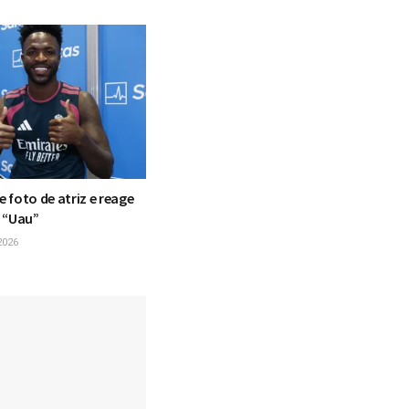
te foto de atriz e reage
 “Uau”
2026