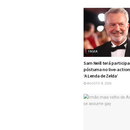
FAMA
Sam Neill terá particip
póstuma no live-actio
‘A Lenda de Zelda’
AGOSTO 8, 2026