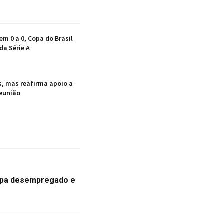
em 0 a 0, Copa do Brasil
da Série A
s, mas reafirma apoio a
reunião
opa desempregado e