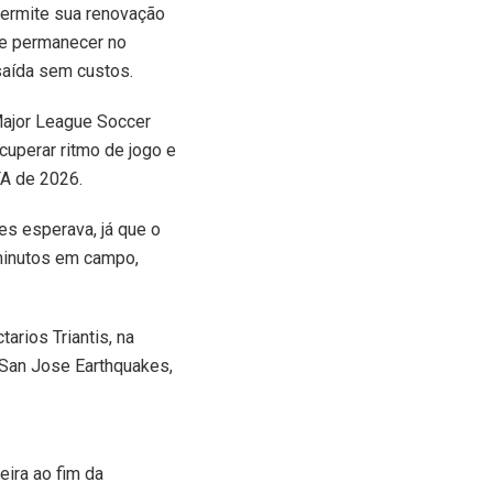
 permite sua renovação
de permanecer no
 saída sem custos.
Major League Soccer
cuperar ritmo de jogo e
FA de 2026.
s esperava, já que o
 minutos em campo,
arios Triantis, na
San Jose Earthquakes,
eira ao fim da