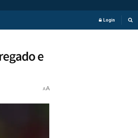
Login
regado e
A
A