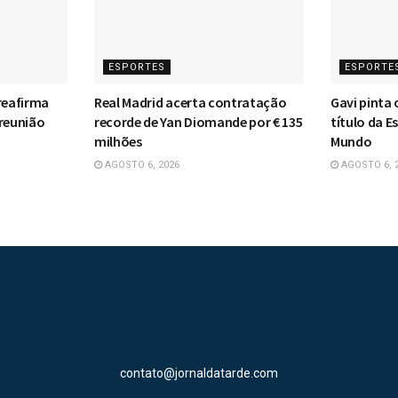
ESPORTES
ESPORTE
reafirma
Real Madrid acerta contratação
Gavi pinta 
 reunião
recorde de Yan Diomande por € 135
título da 
milhões
Mundo
AGOSTO 6, 2026
AGOSTO 6, 
contato@jornaldatarde.com