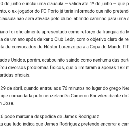
30 de junho e inclui uma cláusula — válida até 1º de junho — que
to, o ex-jogador do FC Porto já teria informado que não preten
a cláusula não será ativada pelo clube, abrindo caminho para uma
iano foi oficialmente apresentado como reforço da franquia da 
ca de um ano após deixar o Club León, com o objetivo claro de re
lista de convocados de Néstor Lorenzo para a Copa do Mundo FI
dos Unidos, porém, acabou não saindo como nenhuma das parte
freu diversos problemas físicos, que o limitaram a apenas 183
rtidas oficiais.
29 de abril, quando entrou aos 76 minutos no lugar do grego Nect
equipe comandada pelo neozelandês Cameron Knowles diante do 
n Jose.
6 pode marcar a despedida de James Rodríguez
a que tudo indica que James Rodríguez pretende encerrar a carr