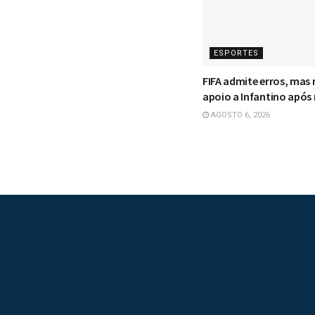
ESPORTES
FIFA admite erros, mas 
apoio a Infantino após
AGOSTO 6, 2026