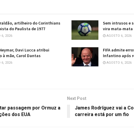
raldão, artilheiro do Corinthians
Sem intrusos e s
ista do Paulista de 1977
vira mata-mata 
6, 2026
AGOSTO 6, 2026
 Neymar, Davi Lucca atribui
FIFA admite erro
 à mãe, Carol Dantas
Infantino após 
6, 2026
AGOSTO 6, 2026
Next Post
ultar passagem por Ormuz a
James Rodríguez vai a C
nções dos EUA
carreira está por um fio