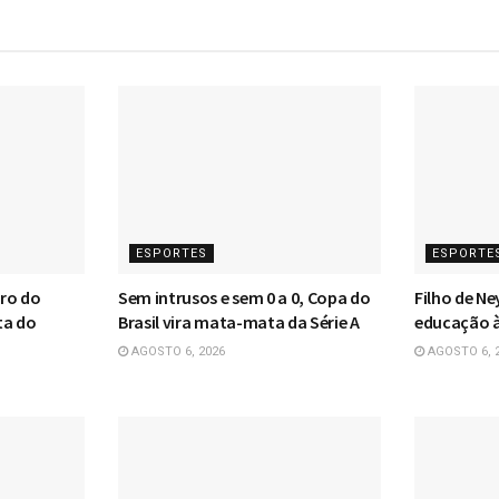
ESPORTES
ESPORTE
iro do
Sem intrusos e sem 0 a 0, Copa do
Filho de Ne
ta do
Brasil vira mata-mata da Série A
educação à
AGOSTO 6, 2026
AGOSTO 6, 