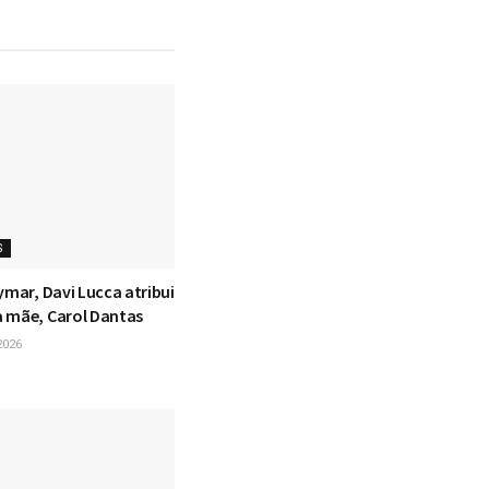
S
ymar, Davi Lucca atribui
 mãe, Carol Dantas
2026