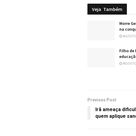
Veja
Também
Morre Ge
na conqu
AGOSTO 
Filho de
educação
AGOSTO 
Previous Post
Irã ameaça dific
quem aplique sa