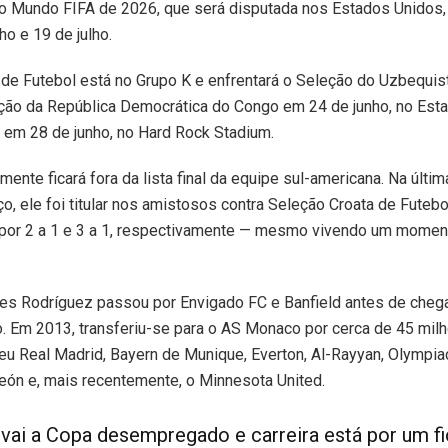
do Mundo FIFA de 2026, que será disputada nos Estados Unidos
ho e 19 de julho.
de Futebol está no Grupo K e enfrentará o Seleção do Uzbequis
eção da República Democrática do Congo em 24 de junho, no Esta
 em 28 de junho, no Hard Rock Stadium.
mente ficará fora da lista final da equipe sul-americana. Na últi
ço, ele foi titular nos amistosos contra Seleção Croata de Futeb
 por 2 a 1 e 3 a 1, respectivamente — mesmo vivendo um momen
mes Rodríguez passou por Envigado FC e Banfield antes de chega
. Em 2013, transferiu-se para o AS Monaco por cerca de 45 mil
u Real Madrid, Bayern de Munique, Everton, Al-Rayyan, Olympia
eón e, mais recentemente, o Minnesota United.
ai a Copa desempregado e carreira está por um fi