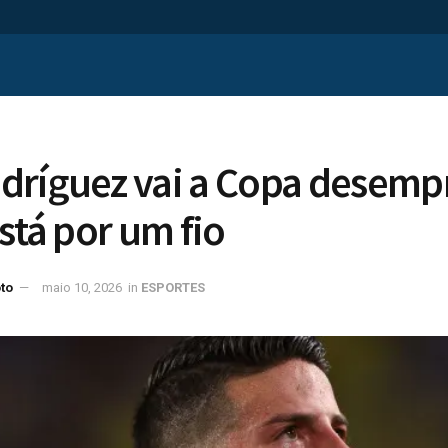
dríguez vai a Copa desemp
está por um fio
to
maio 10, 2026
in
ESPORTES