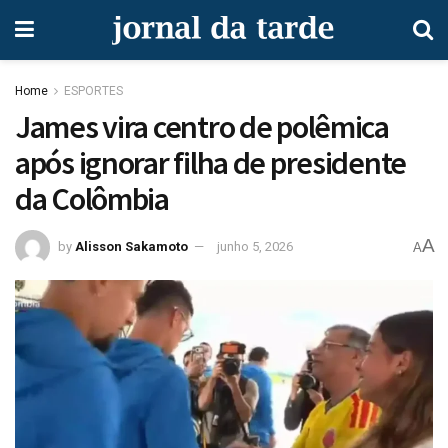
Home
ESPORTES
James vira centro de polêmica
após ignorar filha de presidente
da Colômbia
A
by
Alisson Sakamoto
junho 5, 2026
A