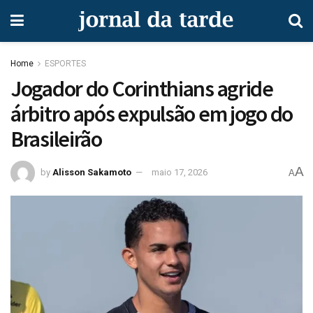
Home
ESPORTES
Jogador do Corinthians agride
árbitro após expulsão em jogo do
Brasileirão
A
by
Alisson Sakamoto
maio 17, 2026
A