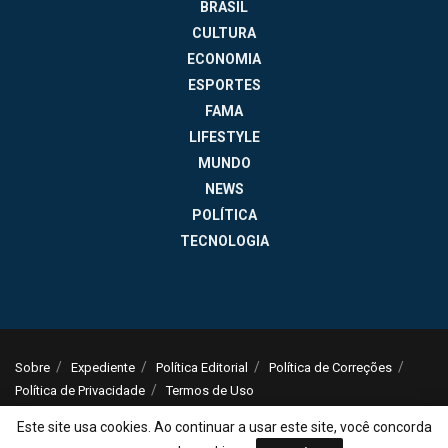
BRASIL
CULTURA
ECONOMIA
ESPORTES
FAMA
LIFESTYLE
MUNDO
NEWS
POLÍTICA
TECNOLOGIA
Sobre
Expediente
Política Editorial
Política de Correções
Política de Privacidade
Termos de Uso
© 2025
Jornal da Tarde
- Notícias do Brasil e do mundo - ISSN: 1516-294X -
Este site usa cookies. Ao continuar a usar este site, você concorda
contato@jornaldatarde.com