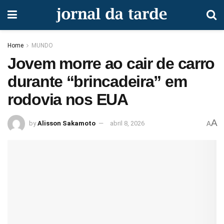
Home
MUNDO
Jovem morre ao cair de carro
durante “brincadeira” em
rodovia nos EUA
A
by
Alisson Sakamoto
abril 8, 2026
A