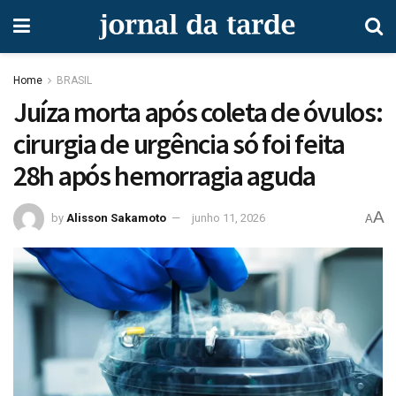
Home
BRASIL
Juíza morta após coleta de óvulos:
cirurgia de urgência só foi feita
28h após hemorragia aguda
A
by
Alisson Sakamoto
junho 11, 2026
A