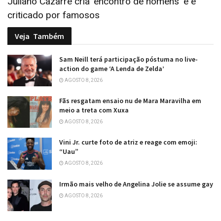
Juliano Cazarré cria 'encontro de homens' e é
criticado por famosos
Veja
Também
Sam Neill terá participação póstuma no live-
action do game ‘A Lenda de Zelda’
AGOSTO 8, 2026
Fãs resgatam ensaio nu de Mara Maravilha em
meio a treta com Xuxa
AGOSTO 8, 2026
Vini Jr. curte foto de atriz e reage com emoji:
“Uau”
AGOSTO 8, 2026
Irmão mais velho de Angelina Jolie se assume gay
AGOSTO 8, 2026