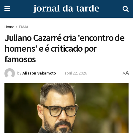
Home
FAMA
Juliano Cazarré cria 'encontro de
homens' e é criticado por
famosos
A
by
Alisson Sakamoto
abril 22, 2026
A