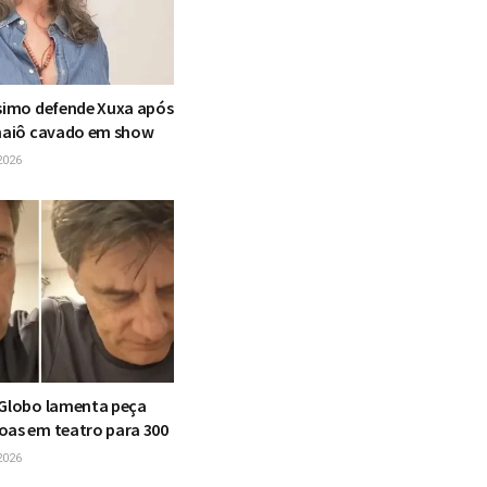
ssimo defende Xuxa após
 maiô cavado em show
2026
 Globo lamenta peça
oas em teatro para 300
2026