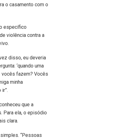
ara o casamento com o
o específico
e violência contra a
ivo.
 vez disso, eu deveria
pergunta: ‘quando uma
ue vocês fazem? Vocês
amiga minha
ir”.
econheceu que a
 Para ela, o episódio
is clara.
 simples. “Pessoas