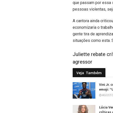
que passam por essa s
pessoas violentas, sej
A cantora ainda critic
economizaria o trabal
gente tira de aprendiz
situações como esta. S
Juliette rebate cr
agressor
Veja
Também
Vini Jr. 
emoji: “
AGOSTO 
Lúcia Ve
críticas