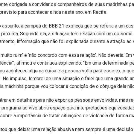
ente obrigada a convidar os companheiros de suas madrinhas p
 previsto para acontecer ainda neste ano, em Recife.
 assunto, a campeã do BBB 21 explicou que se referia a um cas
próxima. Segundo ela, a situação tem relação com um episódio d
mento, informação que não foi explicitada durante a atração ao v
o muito ruim’ e ‘não concordo com essa relação’. Não deveria. Em
iolência'”, afirmou e continuou explicando: “Em uma determinada 
 ou aconteceu alguma coisa e a pessoa volta para esse ex, o q
. No impulso, lembrei de uma situação e falei que uma grande 
a madrinha porque vou colocar a condição de o cônjuge dela não 
entrar em detalhes para não expor as pessoas envolvidas, mas r
programa ao vivo abriu espaço para interpretações equivocadas.
sobre a importância de tratar situações de violência de forma ma
ltou que deixar uma relação abusiva nem sempre é uma decisão