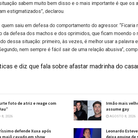
ituação sabem muito bem disso e o mais importante é que os 
am estigmatizados”, declarou.
ou quem saiu em defesa do comportamento do agressor. “Ficaria m
ho da defesa dos machos e dos oprimidos, que ficam moendo o m
ado dessa situação: primeiro, às vezes, é melhor usar a palavra
egundo, nem sempre é fácil sair de uma relação abusiva”, comp
íticas e diz que fala sobre afastar madrinha do cas
curte foto de atriz e reage com
Irmão mais velho
Uau”
assume gay
8, 2026
AGOSTO 8, 2026
ríssimo defende Xuxa após
Leonardo Esteves
 a maiô cavado em show
deixa equipe de