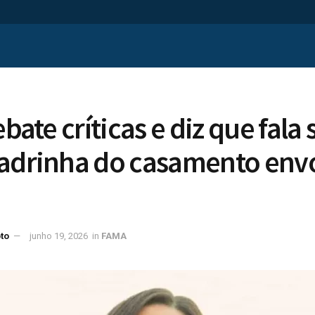
ebate críticas e diz que fala
madrinha do casamento envo
to
junho 19, 2026
in
FAMA