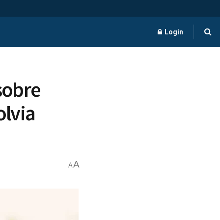
Login
 sobre
lvia
A
A