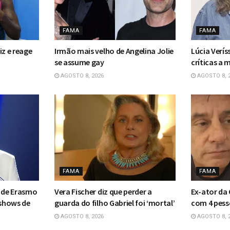
FAMA
FAMA
riz e reage
Irmão mais velho de Angelina Jolie
Lúcia Verí
se assume gay
críticas a
AGOSTO 8, 2026
AGOSTO 8, 
FAMA
FAMA
o de Erasmo
Vera Fischer diz que perder a
Ex-ator da
 shows de
guarda do filho Gabriel foi ‘mortal’
com 4 pess
AGOSTO 8, 2026
AGOSTO 8, 