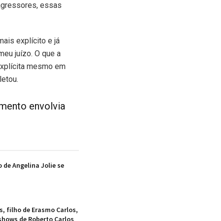
agressores, essas
ais explícito e já
eu juízo. O que a
 explícita mesmo em
letou.
amento envolvia
 de Angelina Jolie se
, filho de Erasmo Carlos,
 shows de Roberto Carlos