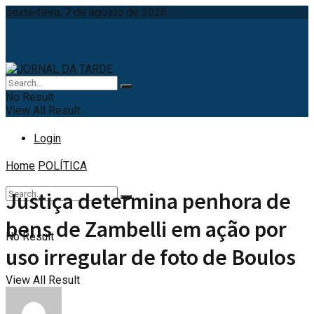
sexta-feira, 7 de agosto de 2026
No Result
View All Result
Login
Home
POLÍTICA
Justiça determina penhora de
bens de Zambelli em ação por
No Result
uso irregular de foto de Boulos
View All Result