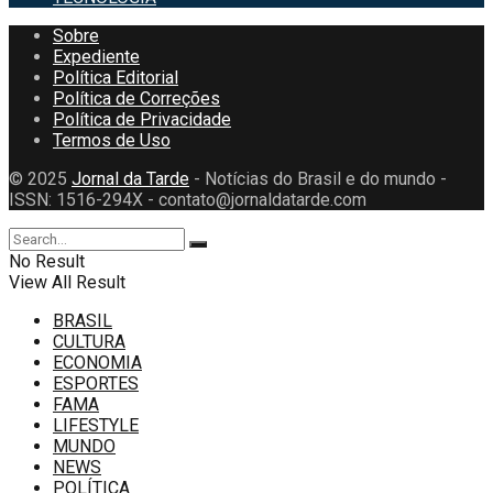
Sobre
Expediente
Política Editorial
Política de Correções
Política de Privacidade
Termos de Uso
© 2025
Jornal da Tarde
- Notícias do Brasil e do mundo -
ISSN: 1516-294X - contato@jornaldatarde.com
No Result
View All Result
BRASIL
CULTURA
ECONOMIA
ESPORTES
FAMA
LIFESTYLE
MUNDO
NEWS
POLÍTICA