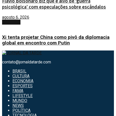
Flávio Bolsonaro diz que é alvo de ‘guerra
psicológica’ com especulações sobre escândalos
agosto 6, 2026
Next Post
Xi tenta projetar China como pivô da diplomacia
global em encontro com Putin
contato@jornaldatarde.com
BRASIL
CULTURA
ECONOMIA
ESPORTES
FAMA
LIFESTYLE
MUNDO
NEWS
POLÍTICA
TECNOLOGIA