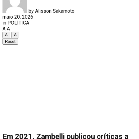
by
Alisson Sakamoto
maio 20, 2026
in
POLÍTICA
A
A
A
A
Reset
Em 2021, Zambelli publicou críticas a