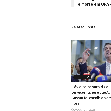
e morre em UPA 
Related
Posts
POLÍTICA
Flávio Bolsonaro diz q
ter vice mulher e que Al
Gaspar foi escolhido e
hora
AGOSTO 7, 2026