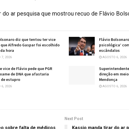
r do ar pesquisa que mostrou recuo de Flávio Bols
olsonaro diz que tentou ter vice
Flávio Bolsonaro
 que Alfredo Gaspar foi escolhido
psicológica’ co
 da hora
escândalos
7, 2026
AGOSTO 6, 2026
e vice de Flávio pede que PGR
Superintendent
exame de DNA que afastaria
direção em meio
 de estupro
Mendonça
6, 2026
AGOSTO 6, 2026
Next Post
eo sobre falta de médicos
Kassio manda tirar do ar