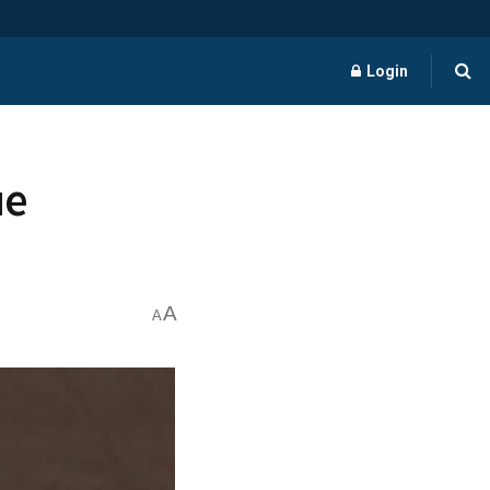
Login
ue
A
A