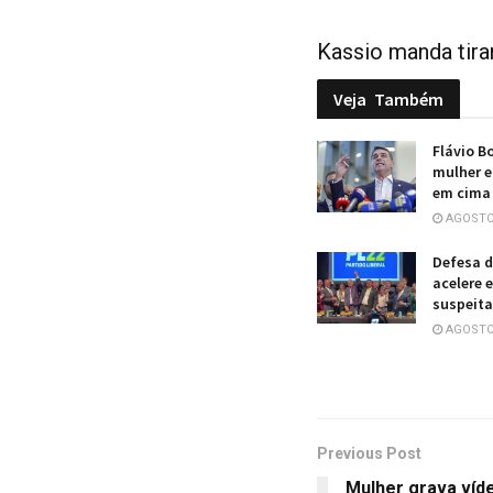
Kassio manda tira
Veja
Também
Flávio B
mulher e
em cima
AGOSTO 
Defesa d
acelere 
suspeita
AGOSTO 
Previous Post
Mulher grava víd