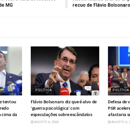
de MG
recuo de Flávio Bolsonar
POLÍTICA
POLÍTICA
ue tentou
Flávio Bolsonaro diz que é alvo de
Defesa de v
fredo
‘guerra psicológica’ com
PGR aceler
m cima da
especulações sobre escândalos
afastaria s
AGOSTO 6, 2026
AGOSTO 6, 