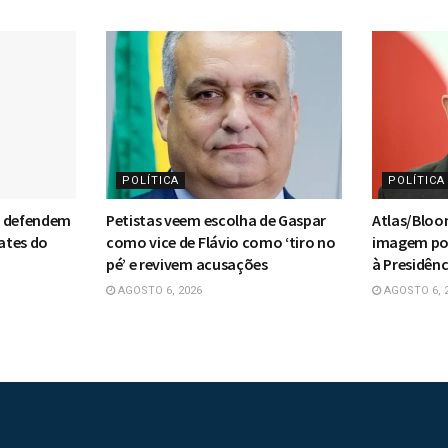
POLÍTICA
POLÍTICA
F defendem
Petistas veem escolha de Gaspar
Atlas/Bloo
ates do
como vice de Flávio como ‘tiro no
imagem pos
pé’ e revivem acusações
à Presidênc
AGOSTO 6, 2026
AGOSTO 6, 