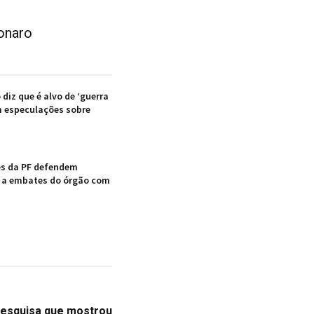
onaro
 diz que é alvo de ‘guerra
m especulações sobre
es da PF defendem
 a embates do órgão com
 pesquisa que mostrou