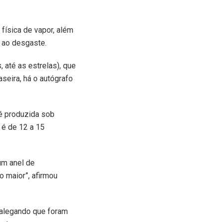
física de vapor, além
 ao desgaste.
, até as estrelas), que
aseira, há o autógrafo
 é produzida sob
 é de 12 a 15
 um anel de
o maior”, afirmou
 alegando que foram