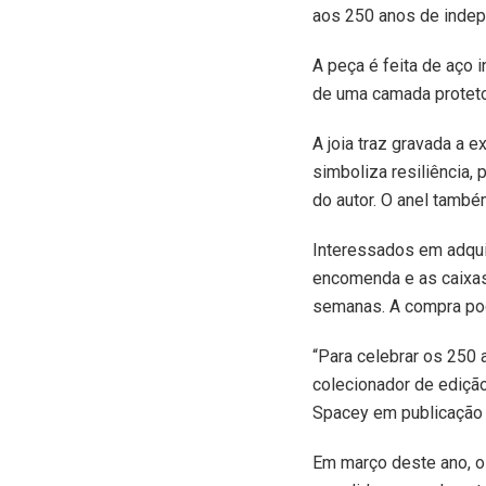
aos 250 anos de indep
A peça é feita de aço 
de uma camada proteto
A joia traz gravada a e
simboliza resiliência, 
do autor. O anel també
Interessados em adqui
encomenda e as caixas 
semanas. A compra pode 
“Para celebrar os 250 
colecionador de edição 
Spacey em publicação 
Em março deste ano, o