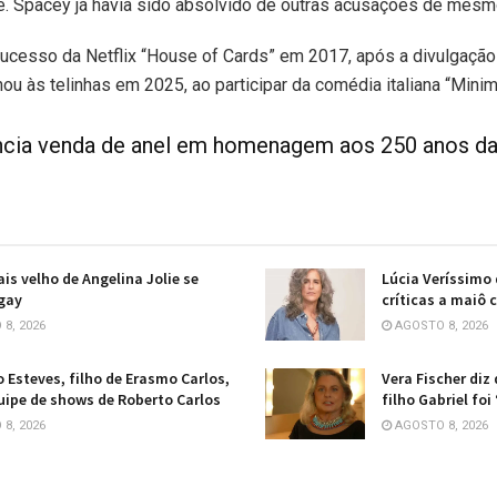
. Spacey já havia sido absolvido de outras acusações de mesmo
sucesso da Netflix “House of Cards” em 2017, após a divulgação
nou às telinhas em 2025, ao participar da comédia italiana “Minim
ncia venda de anel em homenagem aos 250 anos da
is velho de Angelina Jolie se
Lúcia Veríssimo
gay
críticas a maiô
8, 2026
AGOSTO 8, 2026
 Esteves, filho de Erasmo Carlos,
Vera Fischer diz
uipe de shows de Roberto Carlos
filho Gabriel foi
8, 2026
AGOSTO 8, 2026