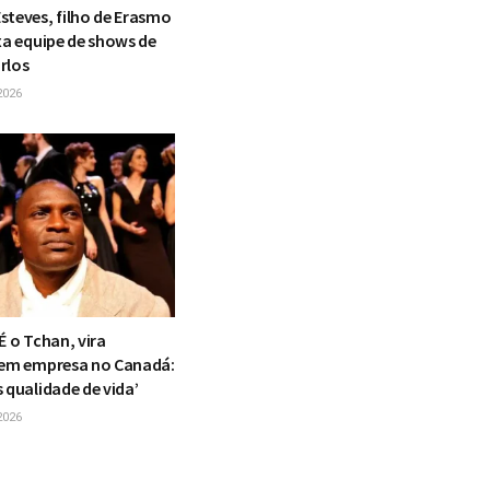
steves, filho de Erasmo
xa equipe de shows de
rlos
2026
É o Tchan, vira
 em empresa no Canadá:
 qualidade de vida’
2026