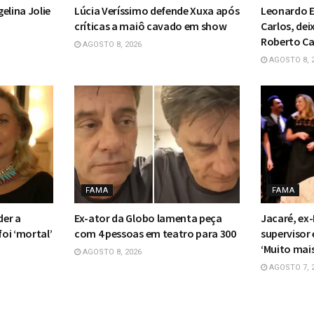
elina Jolie
Lúcia Veríssimo defende Xuxa após
Leonardo E
críticas a maiô cavado em show
Carlos, dei
Roberto Ca
AGOSTO 8, 2026
AGOSTO 8, 
FAMA
FAMA
der a
Ex-ator da Globo lamenta peça
Jacaré, ex-
foi ‘mortal’
com 4 pessoas em teatro para 300
supervisor
‘Muito mais
AGOSTO 8, 2026
AGOSTO 7, 