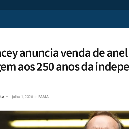
acey anuncia venda de ane
m aos 250 anos da indep
to
julho 1, 2026
in
FAMA