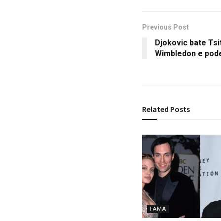
Previous Post
Djokovic bate Tsi
Wimbledon e pod
Related
Posts
FAMA