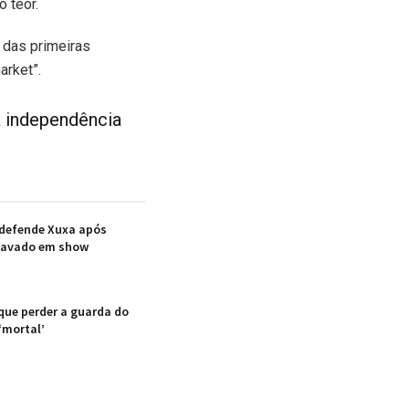
 teor.
 das primeiras
arket”.
 independência
 defende Xuxa após
 cavado em show
 que perder a guarda do
 ‘mortal’