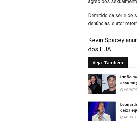
agredidos sexualmente
Demitido da série de 
denúncias, o ator retor
Kevin Spacey anu
dos EUA
Veja
Também
Irmão ma
assume 
AGOSTO 
Leonardo
deixa eq
AGOSTO 