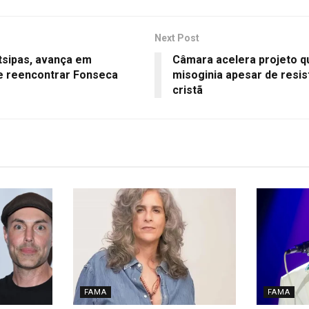
Next Post
tsipas, avança em
Câmara acelera projeto qu
e reencontrar Fonseca
misoginia apesar de resis
cristã
FAMA
FAMA