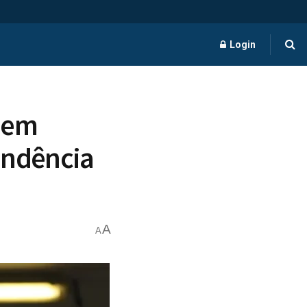
Login
l em
endência
A
A