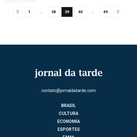
1
…
38
39
40
…
49
contato@jornaldatarde.com
BRASIL
CULTURA
ECONOMIA
ESPORTES