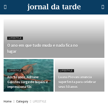
LIFESTYLE
O ano em que tudo muda e nada fica no
lugar
LIFESTYLE
LIFESTYLE
Aos 53 anos, Adriane
Luana Piovani anuncia
Galisteu surge de biquíni e
superfesta para celebrar
impressiona fãs
seus 50 anos
Home
Category
LIFESTYLE