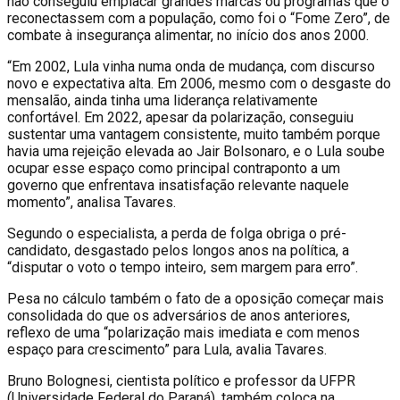
não conseguiu emplacar grandes marcas ou programas que o
reconectassem com a população, como foi o “Fome Zero”, de
combate à insegurança alimentar, no início dos anos 2000.
“Em 2002, Lula vinha numa onda de mudança, com discurso
novo e expectativa alta. Em 2006, mesmo com o desgaste do
mensalão, ainda tinha uma liderança relativamente
confortável. Em 2022, apesar da polarização, conseguiu
sustentar uma vantagem consistente, muito também porque
havia uma rejeição elevada ao Jair Bolsonaro, e o Lula soube
ocupar esse espaço como principal contraponto a um
governo que enfrentava insatisfação relevante naquele
momento”, analisa Tavares.
Segundo o especialista, a perda de folga obriga o pré-
candidato, desgastado pelos longos anos na política, a
“disputar o voto o tempo inteiro, sem margem para erro”.
Pesa no cálculo também o fato de a oposição começar mais
consolidada do que os adversários de anos anteriores,
reflexo de uma “polarização mais imediata e com menos
espaço para crescimento” para Lula, avalia Tavares.
Bruno Bolognesi, cientista político e professor da UFPR
(Universidade Federal do Paraná), também coloca na