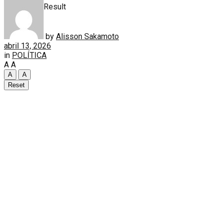
View All Result
by
Alisson Sakamoto
abril 13, 2026
in
POLÍTICA
A
A
A
A
Reset