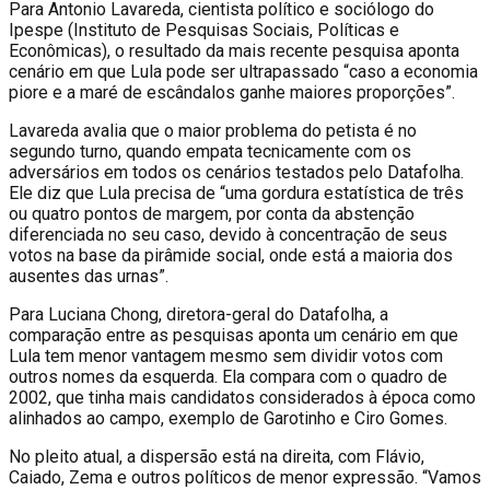
Para Antonio Lavareda, cientista político e sociólogo do
Ipespe (Instituto de Pesquisas Sociais, Políticas e
Econômicas), o resultado da mais recente pesquisa aponta
cenário em que Lula pode ser ultrapassado “caso a economia
piore e a maré de escândalos ganhe maiores proporções”.
Lavareda avalia que o maior problema do petista é no
segundo turno, quando empata tecnicamente com os
adversários em todos os cenários testados pelo Datafolha.
Ele diz que Lula precisa de “uma gordura estatística de três
ou quatro pontos de margem, por conta da abstenção
diferenciada no seu caso, devido à concentração de seus
votos na base da pirâmide social, onde está a maioria dos
ausentes das urnas”.
Para Luciana Chong, diretora-geral do Datafolha, a
comparação entre as pesquisas aponta um cenário em que
Lula tem menor vantagem mesmo sem dividir votos com
outros nomes da esquerda. Ela compara com o quadro de
2002, que tinha mais candidatos considerados à época como
alinhados ao campo, exemplo de Garotinho e Ciro Gomes.
No pleito atual, a dispersão está na direita, com Flávio,
Caiado, Zema e outros políticos de menor expressão. “Vamos