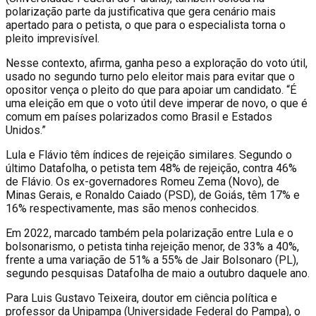
polarização parte da justificativa que gera cenário mais
apertado para o petista, o que para o especialista torna o
pleito imprevisível.
Nesse contexto, afirma, ganha peso a exploração do voto útil,
usado no segundo turno pelo eleitor mais para evitar que o
opositor vença o pleito do que para apoiar um candidato. “É
uma eleição em que o voto útil deve imperar de novo, o que é
comum em países polarizados como Brasil e Estados
Unidos.”
Lula e Flávio têm índices de rejeição similares. Segundo o
último Datafolha, o petista tem 48% de rejeição, contra 46%
de Flávio. Os ex-governadores Romeu Zema (Novo), de
Minas Gerais, e Ronaldo Caiado (PSD), de Goiás, têm 17% e
16% respectivamente, mas são menos conhecidos.
Em 2022, marcado também pela polarização entre Lula e o
bolsonarismo, o petista tinha rejeição menor, de 33% a 40%,
frente a uma variação de 51% a 55% de Jair Bolsonaro (PL),
segundo pesquisas Datafolha de maio a outubro daquele ano.
Para Luis Gustavo Teixeira, doutor em ciência política e
professor da Unipampa (Universidade Federal do Pampa), o