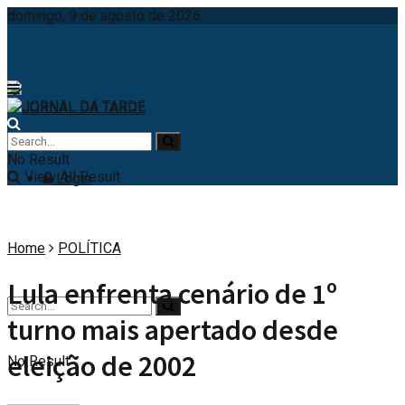
domingo, 9 de agosto de 2026
No Result
View All Result
Login
Home
POLÍTICA
Lula enfrenta cenário de 1º
turno mais apertado desde
eleição de 2002
No Result