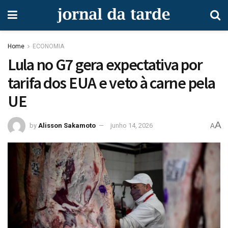
Home
ECONOMIA
Lula no G7 gera expectativa por
tarifa dos EUA e veto à carne pela
UE
A
by
Alisson Sakamoto
junho 14, 2026
A