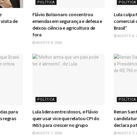
POLÍTICA
POLÍTICA
e
Flávio Bolsonaro concentrou
Lula culpa 
visita de
emendas em segurança e defesa e
comercial 
deixou ciência e agricultura de
Brasil”
fora
AGOSTO 8, 
AGOSTO 8, 2026
POLÍTICA
POLÍTICA
idas para
Lula lidera entre idosos, e Flávio
Renan Sant
s regras
quer usar vice que relatou CPI do
candidatura
INSS para crescer no grupo
declara pat
AGOSTO 7, 2026
AGOSTO 7, 