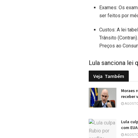
Exames: Os exame
ser feitos por mé
Custos: A lei tab
Trânsito (Contran)
Preços ao Consum
Lula sanciona lei
Veja
Também
Moraes r
receber v
AGOSTO 
Lula cul
com EUA:
AGOSTO 