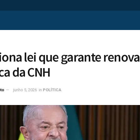
iona lei que garante renov
ca da CNH
to
junho 5, 2026
in
POLÍTICA