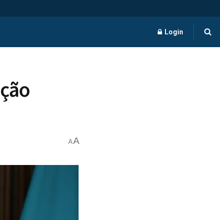
Login
ação
A
A