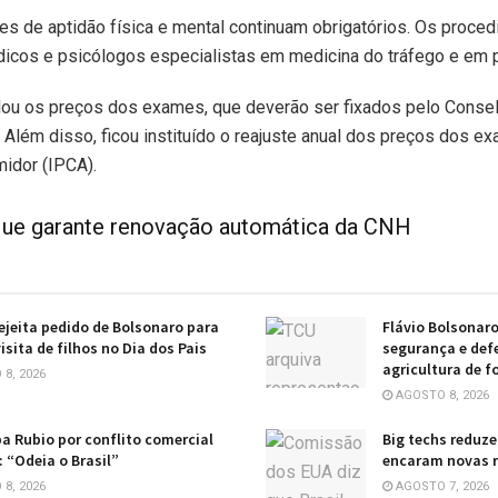
s de aptidão física e mental continuam obrigatórios. Os proce
dicos e psicólogos especialistas em medicina do tráfego e em ps
elou os preços dos exames, que deverão ser fixados pelo Conse
. Além disso, ficou instituído o reajuste anual dos preços dos e
idor (IPCA).
 que garante renovação automática da CNH
ejeita pedido de Bolsonaro para
Flávio Bolsonar
isita de filhos no Dia dos Pais
segurança e defe
agricultura de f
8, 2026
AGOSTO 8, 2026
pa Rubio por conflito comercial
Big techs reduz
 “Odeia o Brasil”
encaram novas re
8, 2026
AGOSTO 7, 2026