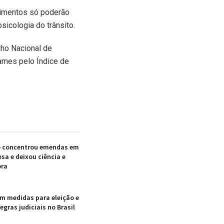
dimentos só poderão
icologia do trânsito.
lho Nacional de
xames pelo Índice de
o concentrou emendas em
sa e deixou ciência e
ora
em medidas para eleição e
gras judiciais no Brasil