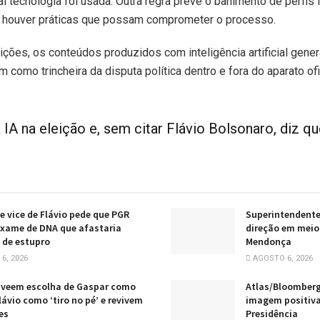
al tecnologia foi usada. Outra regra prevê o banimento de perfis 
 houver práticas que possam comprometer o processo.
ções, os conteúdos produzidos com inteligência artificial gene
 como trincheira da disputa política dentro e fora do aparato ofi
 IA na eleição e, sem citar Flávio Bolsonaro, diz q
e vice de Flávio pede que PGR
Superintendent
exame de DNA que afastaria
direção em meio
 de estupro
Mendonça
6, 2026
AGOSTO 6, 2026
 veem escolha de Gaspar como
Atlas/Bloomberg
lávio como ‘tiro no pé’ e revivem
imagem positiva
es
Presidência