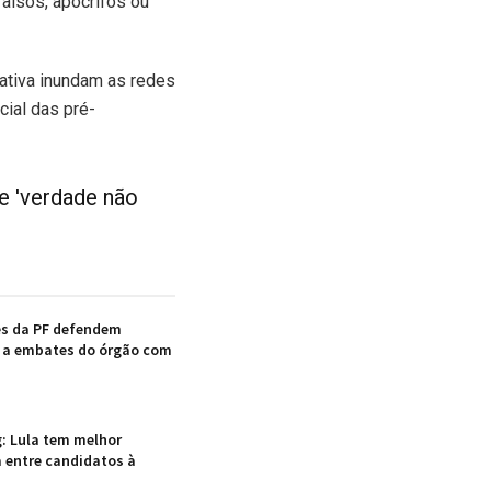
falsos, apócrifos ou
rativa inundam as redes
cial das pré-
ue 'verdade não
es da PF defendem
 a embates do órgão com
: Lula tem melhor
 entre candidatos à