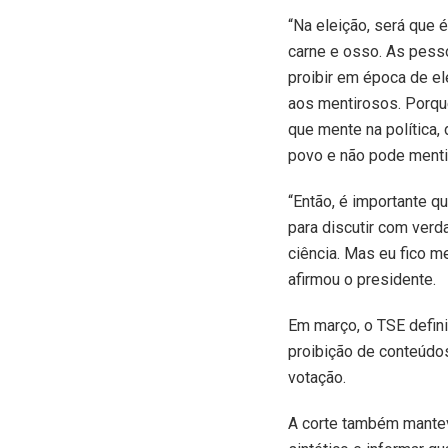
“Na eleição, será que 
carne e osso. As pess
proibir em época de elei
aos mentirosos. Porque
que mente na política, 
povo e não pode mentir
“Então, é importante q
para discutir com verda
ciência. Mas eu fico m
afirmou o presidente.
Em março, o TSE defin
proibição de conteúdos
votação.
A corte também mantev