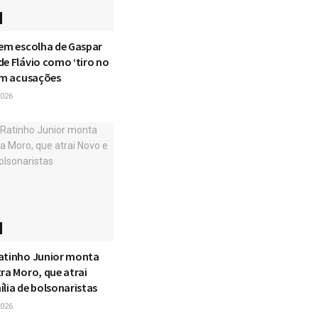
eem escolha de Gaspar
de Flávio como ‘tiro no
vem acusações
026
atinho Junior monta
ra Moro, que atrai
lia de bolsonaristas
026