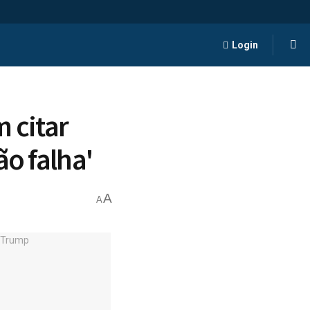
Login
m citar
ão falha'
A
A