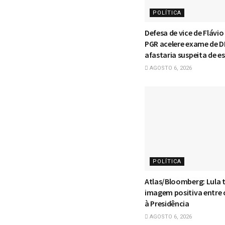
POLÍTICA
Defesa de vice de Flávi
PGR acelere exame de 
afastaria suspeita de e
AGOSTO 6, 2026
POLÍTICA
Atlas/Bloomberg: Lula
imagem positiva entre
à Presidência
AGOSTO 6, 2026