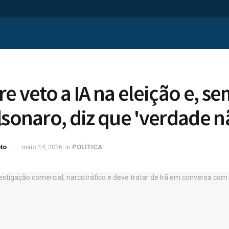
e veto a IA na eleição e, se
lsonaro, diz que 'verdade n
to
maio 14, 2026
in
POLÍTICA