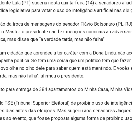
nte Lula (PT) sugeriu nesta quinta-feira (14) a senadores alia
 legislativa para vetar o uso de inteligência artificial nas elei
ção da troca de mensagens do senador Flávio Bolsonaro (PL-RJ
co Master, o presidente não fez menções nominais ao adversário
ca, mas disse que “a verdade tarda, mas não falha”.
um cidadão que aprendeu a ter caráter com a Dona Lindu, não acei
ampanha política. Se tem uma coisa que um político tem que fazer 
povo olhe no olho dele para saber quem está mentindo. E vocês
rda, mas não falha”, afirmou o presidente.
ento para entrega de 384 apartamentos do Minha Casa, Minha Vid
o TSE (Tribunal Superior Eleitoral) de proibir o uso de inteligência
três dias antes das eleições. Mas sugeriu aos senadores Jaques
es ao evento, que fosse proposta alguma forma de proibir o us