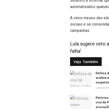
sintético e informar qu
automatizados quando
A cinco meses das elei
sociais e se consolidam
campanhas.
Lula sugere veto a
falha'
Veja
Também
Defesa d
acelere 
suspeita
AGOSTO 
Petistas
vice de F
acusaçõ