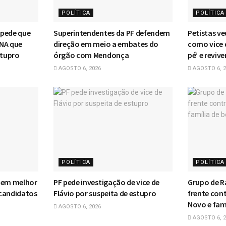
POLÍTICA
POLÍTICA
o pede que
Superintendentes da PF defendem
Petistas v
DNA que
direção em meio a embates do
como vice 
stupro
órgão com Mendonça
pé’ e revi
AGOSTO 6, 2026
AGOSTO 6, 2
POLÍTICA
POLÍTICA
 tem melhor
PF pede investigação de vice de
Grupo de R
 candidatos
Flávio por suspeita de estupro
frente cont
Novo e famí
AGOSTO 6, 2026
AGOSTO 6, 2