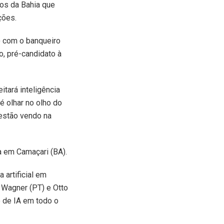
dos da Bahia que
ções.
) com o banqueiro
, pré-candidato à
tará inteligência
é olhar no olho do
 estão vendo na
a em Camaçari (BA).
 artificial em
 Wagner (PT) e Otto
o de IA em todo o