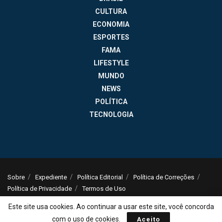
CULTURA
ECONOMIA
ESPORTES
FAMA
LIFESTYLE
MUNDO
NEWS
POLÍTICA
TECNOLOGIA
Sobre
Expediente
Política Editorial
Política de Correções
Política de Privacidade
Termos de Uso
© 2025
Jornal da Tarde
- Notícias do Brasil e do mundo - ISSN: 1516-294X -
Este site usa cookies. Ao continuar a usar este site, você concorda
contato@jornaldatarde.com
com o uso de cookies.
Aceito