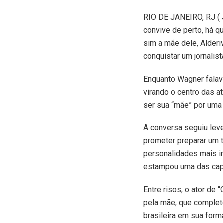
R
IO DE JANEIRO, RJ ( 
convive de perto, há q
sim a mãe dele, Alderiv
conquistar um jornalis
Enquanto Wagner falava
virando o centro das a
ser sua “mãe” por uma 
A conversa seguiu leve
prometer preparar um tí
personalidades mais i
estampou uma das capas
Entre risos, o ator de 
pela mãe, que completo
brasileira em sua form