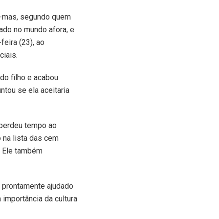
o -mas, segundo quem
iado no mundo afora, e
feira (23), ao
ciais.
do filho e acabou
ntou se ela aceitaria
o perdeu tempo ao
o na lista das cem
. Ele também
do prontamente ajudado
 importância da cultura