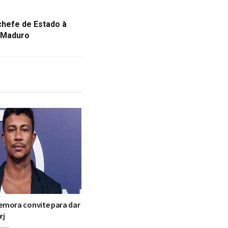
 chefe de Estado à
 Maduro
mora convite para dar
rj