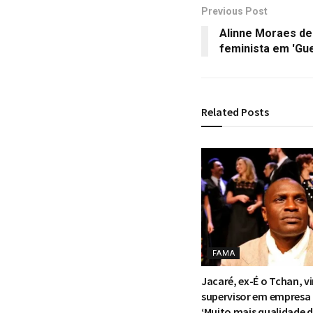
Previous Post
Alinne Moraes de
feminista em 'Gue
Related
Posts
FAMA
Jacaré, ex-É o Tchan, vi
supervisor em empresa
‘Muito mais qualidade d