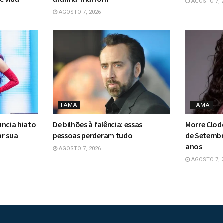
AGOSTO 7, 
AGOSTO 7, 2026
FAMA
FAMA
uncia hiato
De bilhões à falência: essas
Morre Clodd
ar sua
pessoas perderam tudo
de Setembro
anos
AGOSTO 7, 2026
AGOSTO 7, 