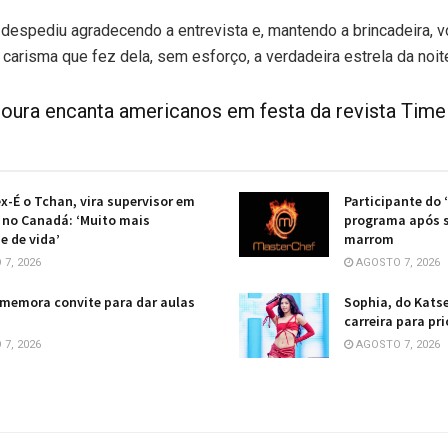
se despediu agradecendo a entrevista e, mantendo a brincadeira, 
 carisma que fez dela, sem esforço, a verdadeira estrela da noit
ura encanta americanos em festa da revista Time
ex-É o Tchan, vira supervisor em
Participante do 
no Canadá: ‘Muito mais
programa após s
e de vida’
marrom
7, 2026
AGOSTO 7, 2026
memora convite para dar aulas
Sophia, do Katse
carreira para pr
7, 2026
AGOSTO 7, 2026