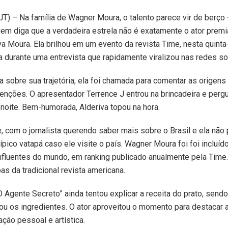
JT) – Na família de Wagner Moura, o talento parece vir de berç
uem diga que a verdadeira estrela não é exatamente o ator prem
a Moura. Ela brilhou em um evento da revista Time, nesta quinta-
ta durante uma entrevista que rapidamente viralizou nas redes so
 sobre sua trajetória, ela foi chamada para comentar as origens 
tenções. O apresentador Terrence J entrou na brincadeira e pergu
noite. Bem-humorada, Alderiva topou na hora.
, com o jornalista querendo saber mais sobre o Brasil e ela nã
pico vatapá caso ele visite o país. Wagner Moura foi foi incluíd
nfluentes do mundo, em ranking publicado anualmente pela Time
 da tradicional revista americana.
“O Agente Secreto” ainda tentou explicar a receita do prato, sen
u os ingredientes. O ator aproveitou o momento para destacar a
ação pessoal e artística.