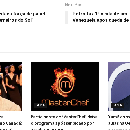
Next Post
staca força de papel
Petro faz 1ª visita de um
rreiros do Sol'
Venezuela após queda de
FAMA
FAMA
ra
Participante do ‘MasterChef’ deixa
Xamã come
 no Canadá:
o programa após ser picado por
aulas na Ue
e vida’
aranha-marrom