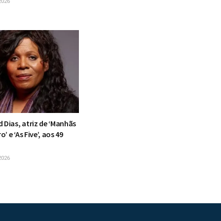
2026
 Dias, atriz de ‘Manhãs
’ e ‘As Five’, aos 49
2026