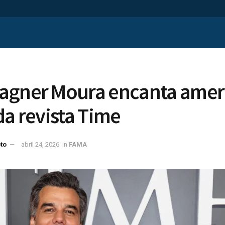
agner Moura encanta amer
da revista Time
to
abril 24, 2026
in
FAMA