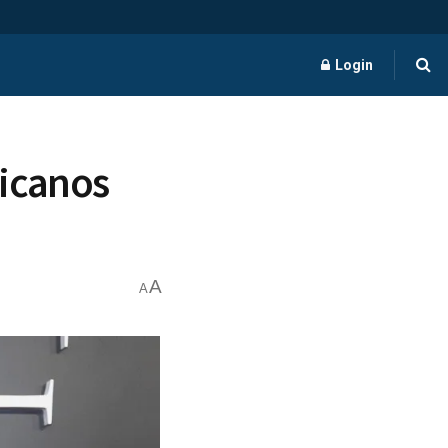
Login
icanos
A
A