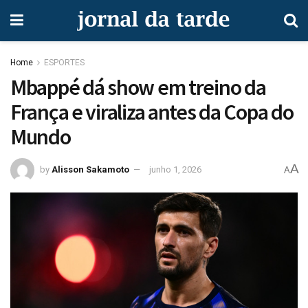
Home
ESPORTES
Mbappé dá show em treino da
França e viraliza antes da Copa do
Mundo
A
by
Alisson Sakamoto
junho 1, 2026
A