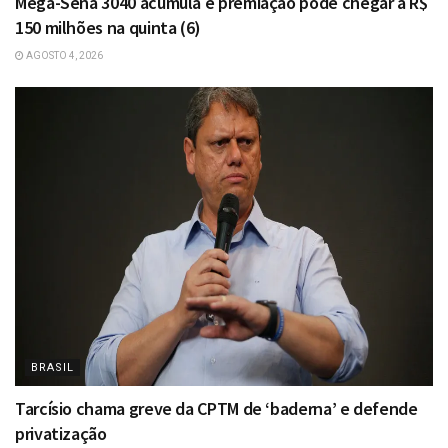
Mega-Sena 3040 acumula e premiação pode chegar a R$
150 milhões na quinta (6)
AGOSTO 4, 2026
BRASIL
Tarcísio chama greve da CPTM de ‘baderna’ e defende
privatização