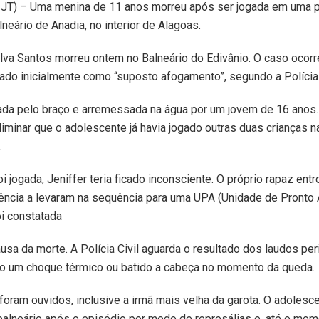
JT) – Uma menina de 11 anos morreu após ser jogada em uma p
neário de Anadia, no interior de Alagoas.
Silva Santos morreu ontem no Balneário do Edivânio. O caso ocor
trado inicialmente como “suposto afogamento”, segundo a Polícia 
xada pelo braço e arremessada na água por um jovem de 16 anos
iminar que o adolescente já havia jogado outras duas crianças n
.
jogada, Jeniffer teria ficado inconsciente. O próprio rapaz entr
ência a levaram na sequência para uma UPA (Unidade de Pronto
oi constatada
sa da morte. A Polícia Civil aguarda o resultado dos laudos peri
do um choque térmico ou batido a cabeça no momento da queda.
á foram ouvidos, inclusive a irmã mais velha da garota. O adole
balneário após o episódio por medo de represálias e, até o mom