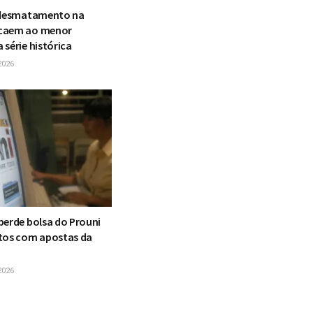
 desmatamento na
caem ao menor
série histórica
2026
perde bolsa do Prouni
tos com apostas da
2026