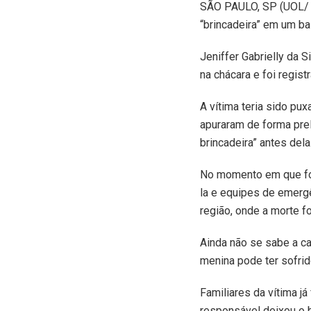
S
ÃO PAULO, SP (UOL/ 
“brincadeira” em um bal
Jeniffer Gabrielly da 
na chácara e foi regis
A vítima teria sido pu
apuraram de forma prel
brincadeira” antes dela
No momento em que foi 
la e equipes de emerg
região, onde a morte f
Ainda não se sabe a cau
menina pode ter sofri
Familiares da vítima j
responsável deixou o 