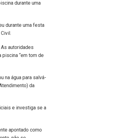
iscina durante uma
reu durante uma festa
Civil.
. As autoridades
a piscina “em tom de
ou na água para salvá-
 Atendimento) da
ciais e investiga se a
scente apontado como
ento, não se