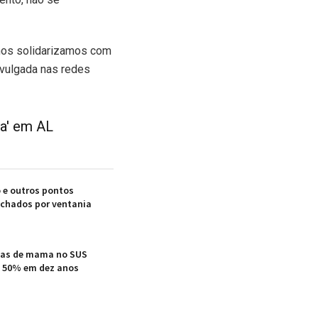
 nos solidarizamos com
ivulgada nas redes
ra' em AL
 e outros pontos
echados por ventania
icas de mama no SUS
e 50% em dez anos