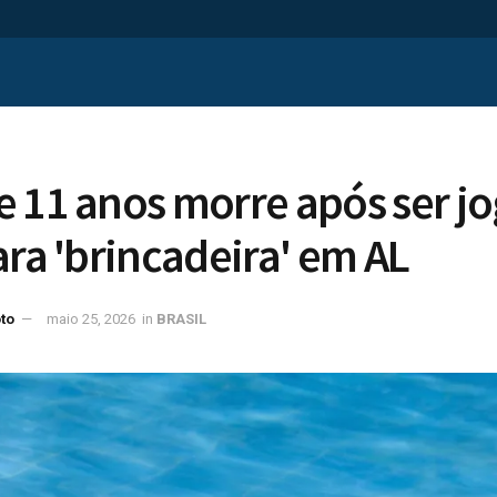
 11 anos morre após ser j
ara 'brincadeira' em AL
to
maio 25, 2026
in
BRASIL