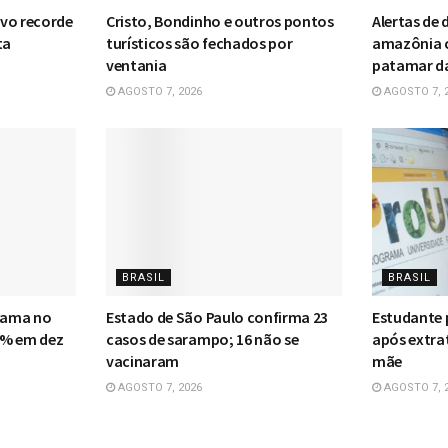
vo recorde
Cristo, Bondinho e outros pontos
Alertas de
ta
turísticos são fechados por
amazônia 
ventania
patamar da 
AGOSTO 7, 2026
AGOSTO 7, 
BRASIL
BRASIL
 mama no
Estado de São Paulo confirma 23
Estudante 
0% em dez
casos de sarampo; 16 não se
após extra
vacinaram
mãe
AGOSTO 7, 2026
AGOSTO 7, 