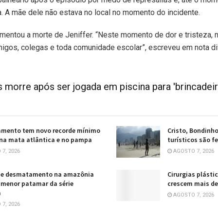
. A mãe dele não estava no local no momento do incidente.
amentou a morte de Jeniffer. “Neste momento de dor e tristeza,
amigos, colegas e toda comunidade escolar”, escreveu em nota d
 morre após ser jogada em piscina para 'brincadei
mento tem novo recorde mínimo
Cristo, Bondinho
na mata atlântica e no pampa
turísticos são f
7, 2026
AGOSTO 7, 2026
 de desmatamento na amazônia
Cirurgias plást
menor patamar da série
crescem mais d
a
AGOSTO 7, 2026
7, 2026