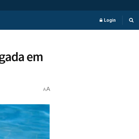
Login
ogada em
A
A