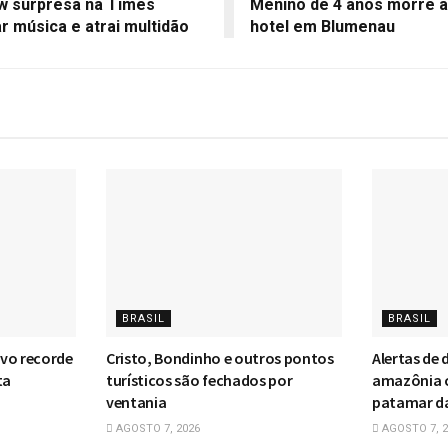
w surpresa na Times
Menino de 4 anos morre ap
r música e atrai multidão
hotel em Blumenau
BRASIL
BRASIL
vo recorde
Cristo, Bondinho e outros pontos
Alertas de
ta
turísticos são fechados por
amazônia 
ventania
patamar da 
AGOSTO 7, 2026
AGOSTO 7, 2