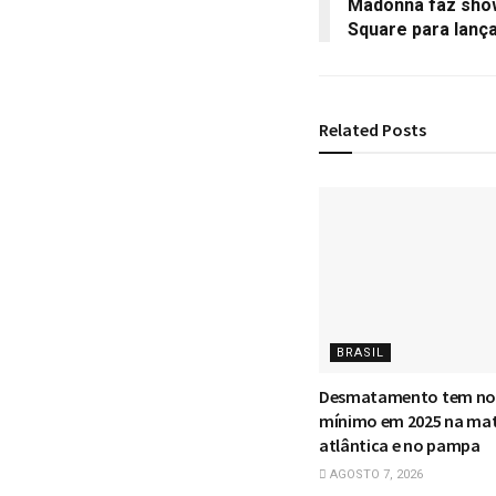
Madonna faz sho
Square para lança
Related
Posts
BRASIL
Desmatamento tem no
mínimo em 2025 na ma
atlântica e no pampa
AGOSTO 7, 2026