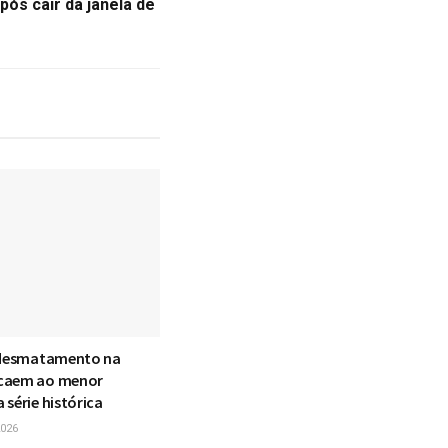
ós cair da janela de
 desmatamento na
caem ao menor
série histórica
026