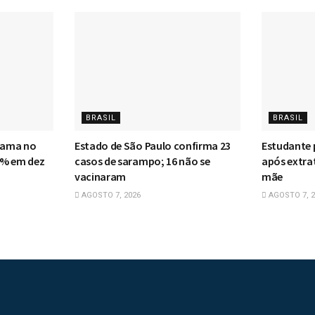
BRASIL
BRASIL
 mama no
Estado de São Paulo confirma 23
Estudante 
0% em dez
casos de sarampo; 16 não se
após extra
vacinaram
mãe
AGOSTO 7, 2026
AGOSTO 7, 2