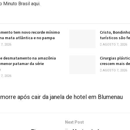
o Minuto Brasil aqui.
mento tem novo recorde mínimo
Cristo, Bondinho
na mata atlântica e no pampa
turísticos são f
7, 2026
AGOSTO 7, 2026
 de desmatamento na amazônia
Cirurgias plást
menor patamar da série
crescem mais d
a
AGOSTO 7, 2026
7, 2026
morre após cair da janela de hotel em Blumenau
Next Post