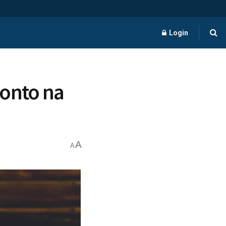
Login
ponto na
A
A