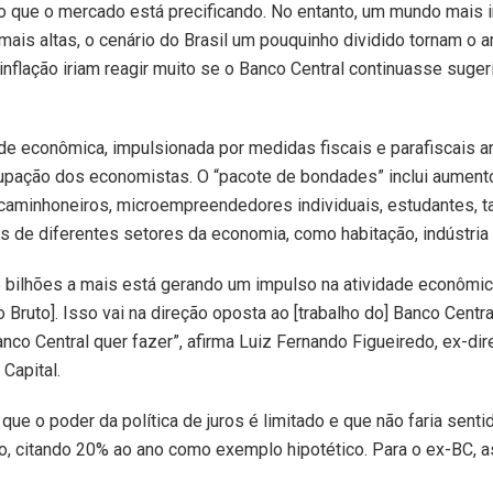
 o que o mercado está precificando. No entanto, um mundo mais i
 mais altas, o cenário do Brasil um pouquinho dividido tornam o
 inflação iriam reagir muito se o Banco Central continuasse suge
dade econômica, impulsionada por medidas fiscais e parafiscais 
cupação dos economistas. O “pacote de bondades” inclui aumento
caminhoneiros, microempreendedores individuais, estudantes, ta
s de diferentes setores da economia, como habitação, indústria
 bilhões a mais está gerando um impulso na atividade econômic
 Bruto]. Isso vai na direção oposta ao [trabalho do] Banco Centra
anco Central quer fazer”, afirma Luiz Fernando Figueiredo, ex-dir
Capital.
ue o poder da política de juros é limitado e que não faria sentid
to, citando 20% ao ano como exemplo hipotético. Para o ex-BC, 