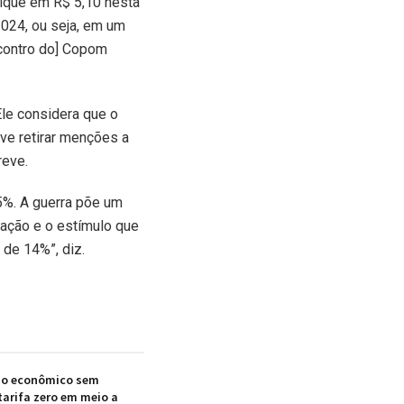
fique em R$ 5,10 nesta
2024, ou seja, em um
contro do] Copom
Ele considera que o
ve retirar menções a
reve.
5%. A guerra põe um
lação e o estímulo que
 de 14%”, diz.
ano econômico sem
tarifa zero em meio a