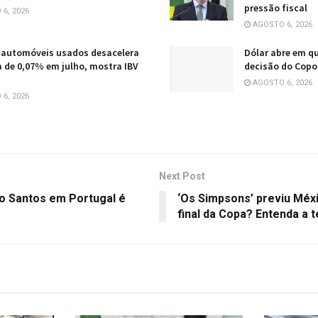
pressão fiscal
6, 2026
AGOSTO 6, 2026
 automóveis usados desacelera
Dólar abre em q
a de 0,07% em julho, mostra IBV
decisão do Copo
AGOSTO 6, 2026
6, 2026
Next Post
o Santos em Portugal é
‘Os Simpsons’ previu Méxi
final da Copa? Entenda a t