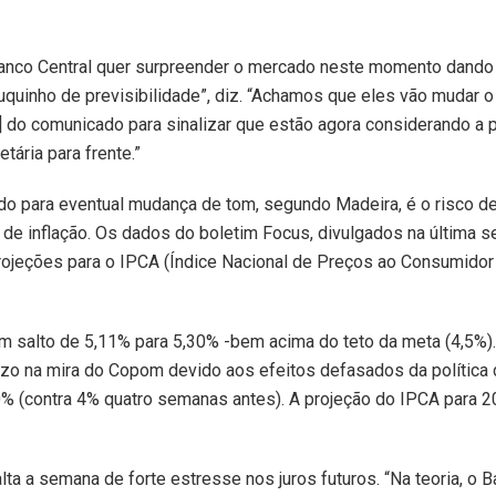
nco Central quer surpreender o mercado neste momento dando 
uinho de previsibilidade”, diz. “Achamos que eles vão mudar o 
 do comunicado para sinalizar que estão agora considerando a 
etária para frente.”
do para eventual mudança de tom, segundo Madeira, é o risco d
 de inflação. Os dados do boletim Focus, divulgados na última 
ojeções para o IPCA (Índice Nacional de Preços ao Consumidor
m salto de 5,11% para 5,30% -bem acima do teto da meta (4,5%).
azo na mira do Copom devido aos efeitos defasados da política 
0% (contra 4% quatro semanas antes). A projeção do IPCA para 
a a semana de forte estresse nos juros futuros. “Na teoria, o B