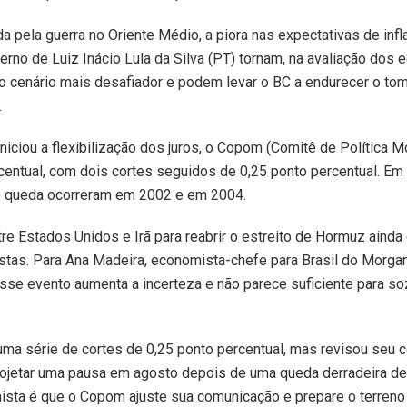
da pela guerra no Oriente Médio, a piora nas expectativas de inf
erno de Luiz Inácio Lula da Silva (PT) tornam, na avaliação dos
 o cenário mais desafiador e podem levar o BC a endurecer o tom
.
iciou a flexibilização dos juros, o Copom (Comitê de Política Mo
centual, com dois cortes seguidos de 0,25 ponto percentual. Em 
de queda ocorreram em 2002 e em 2004.
tre Estados Unidos e Irã para reabrir o estreito de Hormuz ainda
stas. Para Ana Madeira, economista-chefe para Brasil do Morgan
esse evento aumenta a incerteza e não parece suficiente para so
ma série de cortes de 0,25 ponto percentual, mas revisou seu 
ojetar uma pausa em agosto depois de uma queda derradeira d
ista é que o Copom ajuste sua comunicação e prepare o terren