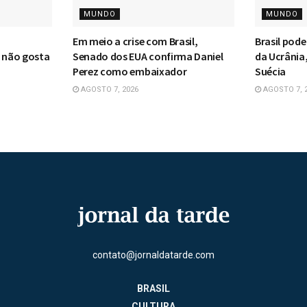
MUNDO
MUNDO
Em meio a crise com Brasil,
Brasil pod
e não gosta
Senado dos EUA confirma Daniel
da Ucrânia,
Perez como embaixador
Suécia
AGOSTO 7, 2026
AGOSTO 7, 
contato@jornaldatarde.com
BRASIL
CULTURA