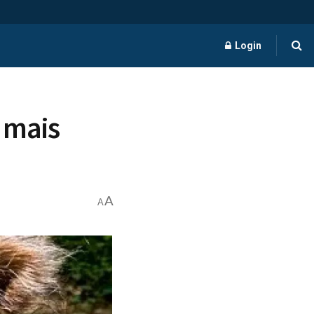
Login
 mais
A
A