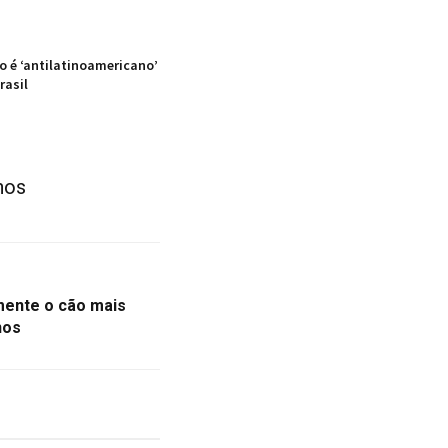
o é ‘antilatinoamericano’
rasil
nos
mente o cão mais
nos