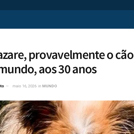
zare, provavelmente o cão
 mundo, aos 30 anos
to
maio 16, 2026
in
MUNDO