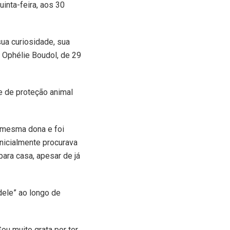
inta-feira, aos 30
ua curiosidade, sua
u Ophélie Boudol, de 29
 de proteção animal
 mesma dona e foi
inicialmente procurava
ara casa, apesar de já
dele” ao longo de
ou muito grata por ter