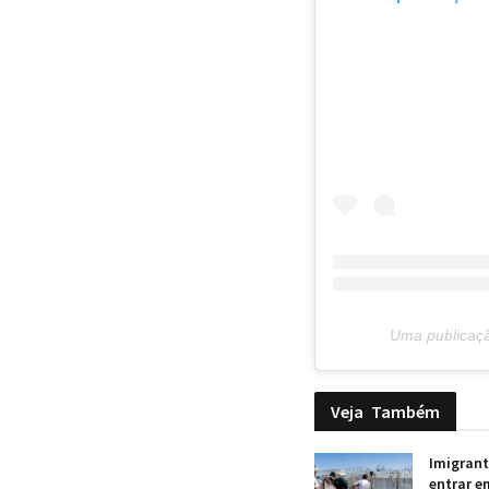
Uma publicaçã
Veja
Também
Imigrant
entrar e