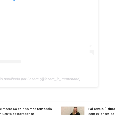
o partilhada por Lazare (@lazare_le_trentenaire)
e morre ao cair no mar tentando
Pai revela últi
m Ceuta de parapente
com ex antes de