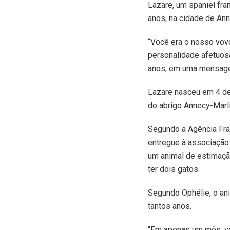
L
azare, um spaniel fra
anos, na cidade de Ann
“Você era o nosso vov
personalidade afetuosa
anos, em uma mensage
Lazare nasceu em 4 d
do abrigo Annecy-Marl
Segundo a Agência Fra
entregue à associação 
um animal de estimaçã
ter dois gatos.
Segundo Ophélie, o ani
tantos anos.
“Em apenas um mês, voc