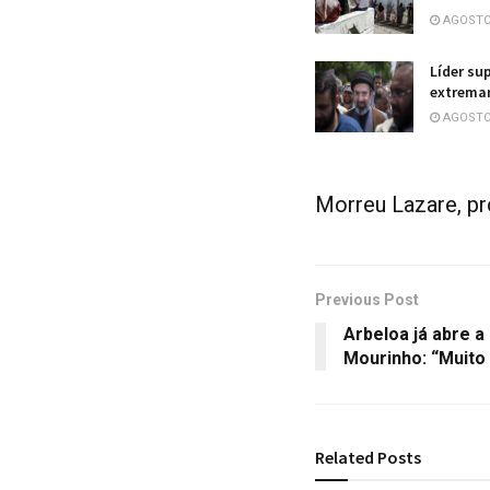
AGOSTO 
Líder su
extremam
AGOSTO 
Morreu Lazare, p
Previous Post
Arbeloa já abre a
Mourinho: “Muito 
Related
Posts