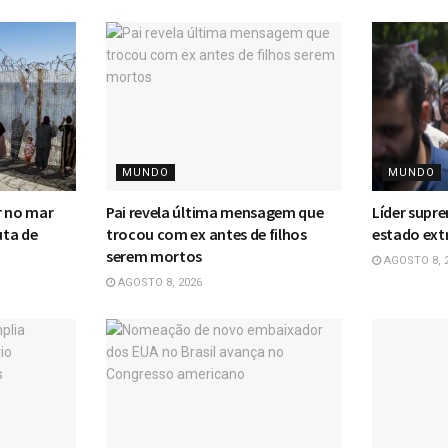
MUNDO
MUNDO
r no mar
Pai revela última mensagem que
Líder supre
uta de
trocou com ex antes de filhos
estado ext
serem mortos
AGOSTO 8, 
AGOSTO 8, 2026