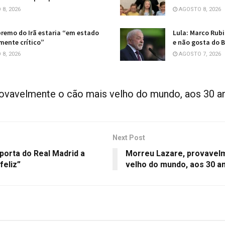
8, 2026
AGOSTO 8, 2026
premo do Irã estaria “em estado
Lula: Marco Rubi
ente crítico”
e não gosta do B
8, 2026
AGOSTO 7, 2026
rovavelmente o cão mais velho do mundo, aos 30 a
Next Post
 porta do Real Madrid a
Morreu Lazare, provavel
feliz”
velho do mundo, aos 30 a