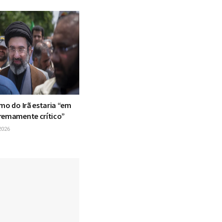
mo do Irã estaria “em
remamente crítico”
2026