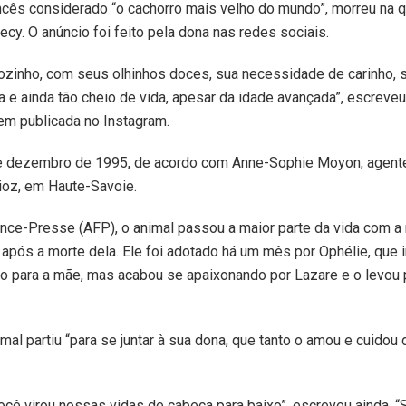
ncês considerado “o cachorro mais velho do mundo”, morreu na qu
ecy. O anúncio foi feito pela dona nas redes sociais.
ozinho, com seus olhinhos doces, sua necessidade de carinho, s
 e ainda tão cheio de vida, apesar da idade avançada”, escreve
m publicada no Instagram.
e dezembro de 1995, de acordo com Anne-Sophie Moyon, agente
ioz, em Haute-Savoie.
nce-Presse (AFP), o animal passou a maior parte da vida com a
após a morte dela. Ele foi adotado há um mês por Ophélie, que 
o para a mãe, mas acabou se apaixonando por Lazare e o levou p
mal partiu “para se juntar à sua dona, que tanto o amou e cuidou 
ê virou nossas vidas de cabeça para baixo”, escreveu ainda. “S