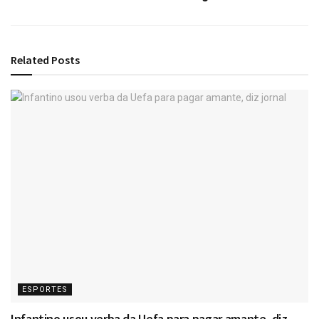
Related
Posts
ESPORTES
Infantino usou verba da Uefa para pagar amante, diz