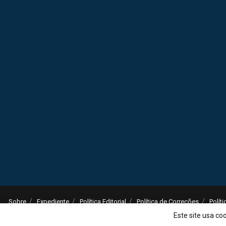
Sobre
Expediente
Política Editorial
Política de Correções
Polít
© 2025
Jornal da Tarde
- Notícias do Brasil e do mundo - ISSN: 1516-294X - 
Este site usa co