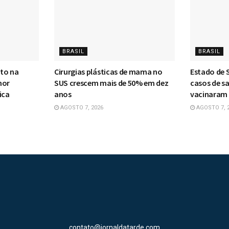
BRASIL
BRASIL
to na
Cirurgias plásticas de mama no
Estado de 
nor
SUS crescem mais de 50% em dez
casos de s
ica
anos
vacinaram
AGOSTO 7, 2026
AGOSTO 7, 
contato@jornaldatarde.com