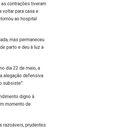
e as contrações tiveram
a voltar para casa e
tornou ao hospital
atada, mas permaneceu
de parto e deu à luz a
mo dia 22 de maio, a
 “a alegação defensiva
o subsiste”.
endimento digno à
m um momento de
os razoáveis, prudentes