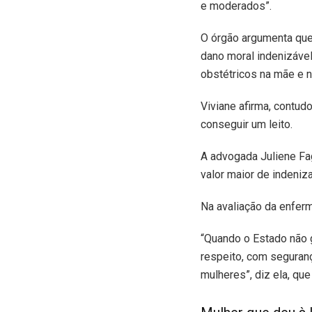
e moderados”.
O órgão argumenta que 
dano moral indenizável
obstétricos na mãe e n
Viviane afirma, contud
conseguir um leito.
A advogada Juliene Fa
valor maior de indeniza
Na avaliação da enferm
“Quando o Estado não g
respeito, com seguran
mulheres”, diz ela, qu