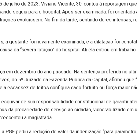
 5 de julho de 2023. Viviane Vicente, 30, contou à reportagem qu
uando seguiu para o hospital. Após ser examinada, foi orientada 
trações evoluíssem. No fim da tarde, sentindo dores intensas, re
s, a gestante foi novamente examinada, e a dilatação foi const
causa da “severa lotação” do hospital. Ali ela entrou em trabalho 
iça em dezembro do ano passado. Na sentença proferida no últi
Neves, do 5º Juizado da Fazenda Pública da Capital, afirmou que
e a escassez de leitos configura caso fortuito ou força maior nã
esquivar de sua responsabilidade constitucional de garantir at
ônus da precariedade do serviço ao cidadão, vulnerabilizado e
acrescentou a magistrada.
, a PGE pediu a redução do valor da indenização “para parâmetr