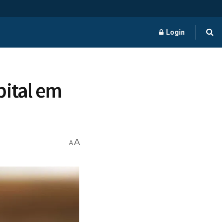
Login
pital em
A
A