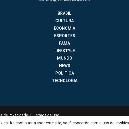
BRASIL
CULTURA
ECONOMIA
ESPORTES
FAMA
LIFESTYLE
MUNDO
NEWS
POLÍTICA
TECNOLOGIA
ica de Privacidade
Termos de Uso
contato@jornaldatarde.com
okies. Ao continuar a usar este site, você concorda com o uso de cookie