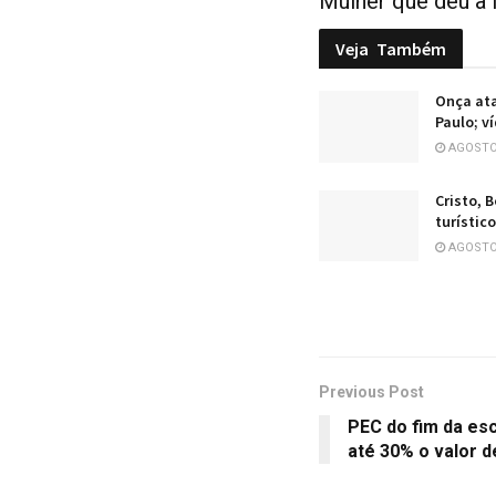
Mulher que deu à 
Veja
Também
Onça ata
Paulo; v
AGOSTO 
Cristo, 
turístic
AGOSTO 
Previous Post
PEC do fim da es
até 30% o valor d