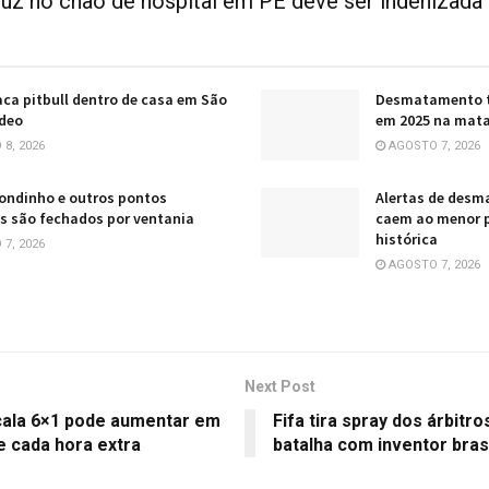
luz no chão de hospital em PE deve ser indenizada
ca pitbull dentro de casa em São
Desmatamento t
ídeo
em 2025 na mata
8, 2026
AGOSTO 7, 2026
Bondinho e outros pontos
Alertas de des
os são fechados por ventania
caem ao menor p
histórica
7, 2026
AGOSTO 7, 2026
Next Post
cala 6×1 pode aumentar em
Fifa tira spray dos árbitr
e cada hora extra
batalha com inventor bras