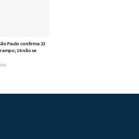
São Paulo confirma 23
arampo; 16 não se
2026