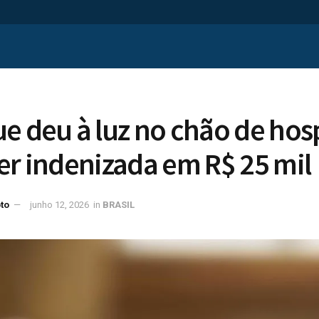
e deu à luz no chão de hos
er indenizada em R$ 25 mil
to
junho 12, 2026
in
BRASIL