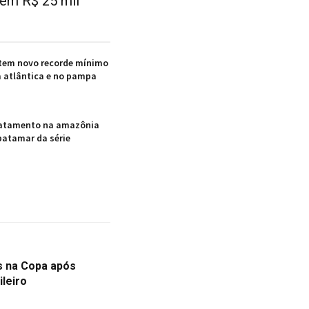
 em R$ 25 mil
em novo recorde mínimo
 atlântica e no pampa
matamento na amazônia
atamar da série
os na Copa após
ileiro