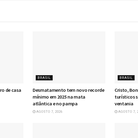
BRASIL
BRASIL
ro de casa
Desmatamento tem novo recorde
Cristo, Bo
mínimo em 2025 na mata
turísticos 
atlântica e no pampa
ventania
AGOSTO 7, 2026
AGOSTO 7, 